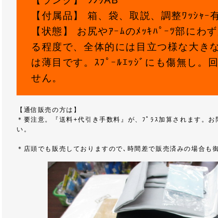
【ランク】 ﾗﾝｸAB
【付属品】 箱、袋、取説、調整ﾜｯｼｬｰ
【状態】 お尻やｱｰﾑのﾒｯｷﾊﾟｰﾂ部に
る程度で、全体的には目立つ様な大き
は薄目です。ｽﾌﾟｰﾙｴｯｼﾞにも傷無し
せん。
【通信販売の方は】
＊要注意。『送料+代引き手数料』が、ﾌﾟﾗｽ加算されます。
い。
＊店頭でも販売しておりますので､時間差で販売済みの場合も