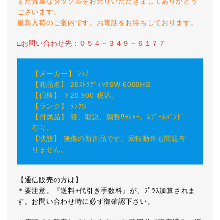
また貴重なタックルをお売りいただきましてありがとう
ございます。
最新入荷のご案内です。お電話をお待ちしております。
□お問い合わせ先：０５４－３４９－６１７７
【メーカー】 ｼﾏﾉ
【商品名】 20ｽﾄﾗﾃﾞｨｯｸSW 6000HG
【価格】 ￥20.900-税込。
【ランク】 ﾗﾝｸS
【付属品】 箱、取説、調整ﾜｯｼｬｰ、ｽﾌﾟｰﾙﾊﾞﾝﾄﾞ
有り。
【状態】 無傷の新古品です。回転動作も問題有
りません。
【通信販売の方は】
＊要注意。『送料+代引き手数料』が、ﾌﾟﾗｽ加算されま
す。お問い合わせ時に必ず御確認下さい。