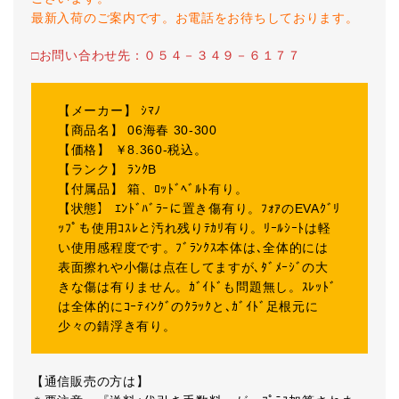
最新入荷のご案内です。お電話をお待ちしております。
□お問い合わせ先：０５４－３４９－６１７７
【メーカー】 ｼﾏﾉ
【商品名】 06海春 30-300
【価格】 ￥8.360-税込。
【ランク】 ﾗﾝｸB
【付属品】 箱、ﾛｯﾄﾞﾍﾞﾙﾄ有り。
【状態】 ｴﾝﾄﾞﾊﾞﾗｰに置き傷有り。ﾌｫｱのEVAｸﾞﾘ
ｯﾌﾟも使用ｺｽﾚと汚れ残りﾃｶﾘ有り。ﾘｰﾙｼｰﾄは軽
い使用感程度です。ﾌﾞﾗﾝｸｽ本体は､全体的には
表面擦れや小傷は点在してますが､ﾀﾞﾒｰｼﾞの大
きな傷は有りません。ｶﾞｲﾄﾞも問題無し。ｽﾚｯﾄﾞ
は全体的にｺｰﾃｨﾝｸﾞのｸﾗｯｸと､ｶﾞｲﾄﾞ足根元に
少々の錆浮き有り。
【通信販売の方は】