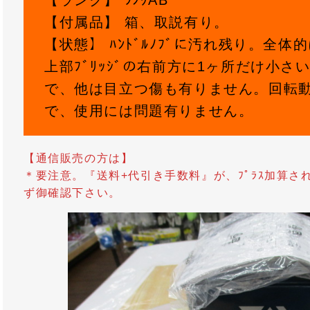
【ランク】 ﾗﾝｸAB
【付属品】 箱、取説有り。
【状態】 ﾊﾝﾄﾞﾙﾉﾌﾞに汚れ残り。全
上部ﾌﾞﾘｯｼﾞの右前方に1ヶ所だけ小
で、他は目立つ傷も有りません。回転動
で、使用には問題有りません。
【通信販売の方は】
＊要注意。『送料+代引き手数料』が、ﾌﾟﾗｽ加算
ず御確認下さい。