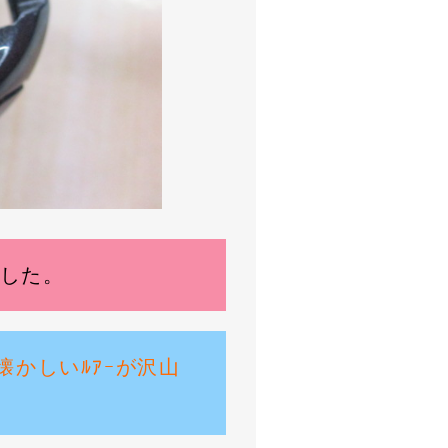
ました。
し懐かしいﾙｱｰが沢山