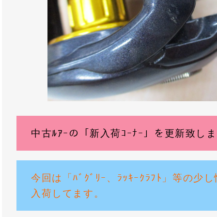
中古ﾙｱｰの「新入荷ｺｰﾅｰ」を更新致し
今回は「ﾊﾞｸﾞﾘｰ、ﾗｯｷｰｸﾗﾌﾄ」等の少
入荷してます。