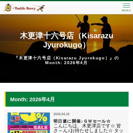
MENU
木更津十六号店（Kisarazu
Jyurokugo）
『木更津十六号店（Kisarazu Jyurokugo）』の
Month: 2026年4月
Month: 2026年4月
2026.04.16
明日遂に開催♪ＧＷセール☆
こんにちは、木更津店です☆ 皆
さ～ん♪お待たせしました☆ タッ