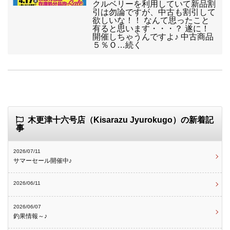
クルベリーを利用していて新品割
引は勿論ですが、中古も割引して
欲しいな！！ なんて思ったこと
有ると思います・・・？ 遂に！
開催しちゃうんですよ♪ 中古商品
５％Ｏ…続く
木更津十六号店（Kisarazu Jyurokugo）の新着記
事
2026/07/11
サマーセール開催中♪
2026/06/11
2026/06/07
釣果情報～♪