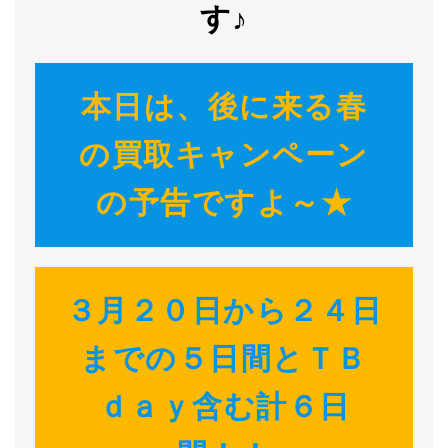
す♪
本日は、後に来る春
の買取キャンペーン
の予告ですよ～★
３月２０日から２４日
までの５日間とＴＢ
ｄａｙ含む計６日