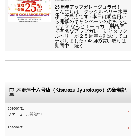
25周年アップガレージコラボ！
こんにちは、タックルベリー木更
津十六号店です♪ 本日は明後日か
ら開催のキャンペーンのお知らせ
です☆ なんと！中古カー用品店
で有名なアップガレージとタック
ルベリーが２５周年を記念してコ
ラボしました♪ 今回の買い取りは
期間中…続く
木更津十六号店（Kisarazu Jyurokugo）の新着記
事
2026/07/11
サマーセール開催中♪
2026/06/11