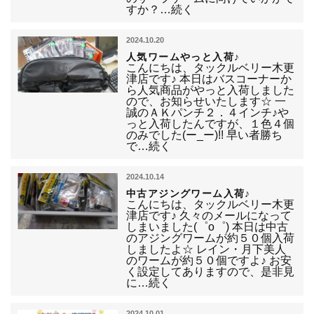
すか？…続く
2024.10.20
人気ワームやっと入荷♪
こんにちは、タックルベリー木更
津店です♪ 本日はバスコーナーか
ら人気商品がやっと入荷しました
ので、お知らせいたします☆ 一
誠のＡＫパンチ２．４インチ♪や
っと入荷したんですが、１色４個
のみでした(ー_ー)!! 早い者勝ち
で…続く
2024.10.14
中古アジングワーム入荷♪
こんにちは、タックルベリー木更
津店です♪ 久々のメールになって
しまいました(゜o゜) 本日は中古
のアジングワームが約５０個入荷
しましたよ☆ レイン・月下美人
のワームが約５０個ですよ♪ お安
く設定してありますので、是非見
に…続く
2024.10.01