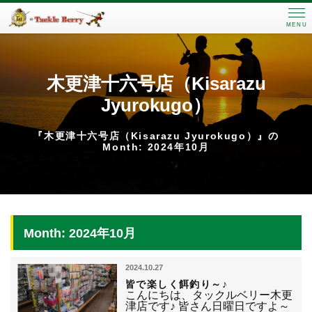
MENU
木更津十六号店（Kisarazu
Jyurokugo）
『木更津十六号店（Kisarazu Jyurokugo）』の
Month: 2024年10月
Month: 2024年10月
2024.10.27
皆で楽しく餌釣り～♪
こんにちは、タックルベリー木更
津店です♪ 皆さん日曜日ですよ～