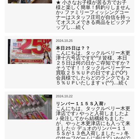
★ 小さなお子様が居る方でお子
様と楽しく簡単！餌釣りしません
か♪ ファミリーフィッシングコー
ナーはスタッフ庄司が自信を持っ
てオススメできる商品をピックア
ップし…続く
2024.10.25
本日25日は？？
こんにちは、タックルベリー木更
津十六号店です!(^^)! 皆様、本日
２５日は何の日かご存知ですか？
そうです！！タックルベリーデー
買取２５％ＵＰの日ですよ(^O^)
会員様でしたらどのランクでも２
５％ＵＰいたしますｖ(^^)…続く
2024.10.22
リンバー１１５Ｓ入荷♪
こんにちは、タックルベリー木更
津店です♪ やっと入荷しましたよ
♪ 発注してから結構経ちました
が、やっと木更津店にも入って来
ました☆ デュオのリンバー１１
５Ｓが１３色入荷しました～♪ 冬
のサーフゲームに向けていかがで