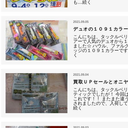
も…続く
2021.09.05
デュオの１０９１カラー
こんにちは、タックルベリ
アーで人気のデュオから
ました☆ ハウル、ファル
ッジの１０９１カラーです☆
く
2021.09.04
買取ＵＰセールとオニ
こんにちは、タックルベリ
ティックでしたが！ 今回
これです！！ またまた違
されましたので、入荷して
続く
2021.09.03