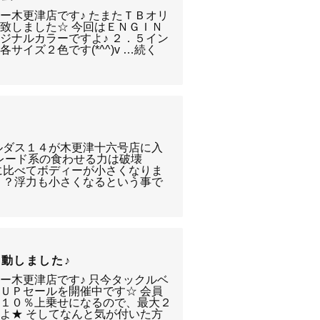
ー木更津店です♪ たまたＴＢオリ
致しました☆ 今回はＥＮＧＩＮ
ジナルカラーですよ♪ ２．５イン
サイズ２色です(*^^)v …続く
ルダス１４が木更津十六号店に入
 ブレード系の食わせる力は破壊
に比べてボディーが小さくなりま
？？浮力も小さくなるという事で
動しました♪
ー木更津店です♪ 只今タックルベ
ＵＰセールを開催中です☆ 会員
に１０％上乗せになるので、最大２
よ★ そしてなんと気が付いた方