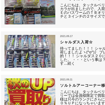
こんにちは、タックルベリ
カラが出ましたので、入荷
ＥのバスワームのＴＢオリ
チと３インチの２サイズで各
2021.09.17
シャルダス入荷☆
待ってました！！！ シャ
荷しましたよヽ(^o^)丿
的！！！ シャルダス２０
した。 ・・・という事は
す…続く
2021.09.11
ソルトルアーコーナー移
こんにちは、タックルベリ
リーでは会員様限定で買取
様は只今のランクにさら
０％ＵＰになっちゃいます