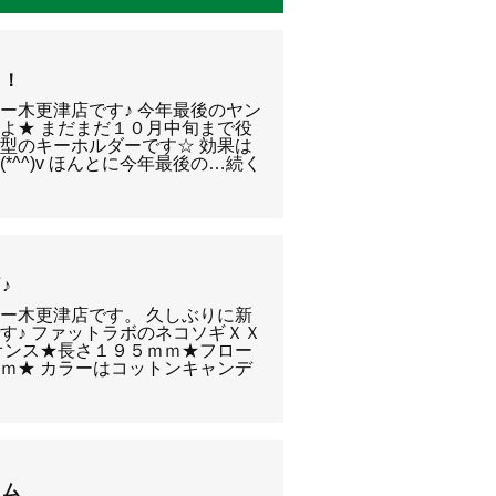
！！
ー木更津店です♪ 今年最後のヤン
よ★ まだまだ１０月中旬まで役
型のキーホルダーです☆ 効果は
*^^)v ほんとに今年最後の…続く
♪
ー木更津店です。 久しぶりに新
す♪ ファットラボのネコソギＸＸ
オンス★長さ１９５ｍｍ★フロー
ｍ★ カラーはコットンキャンデ
ーム