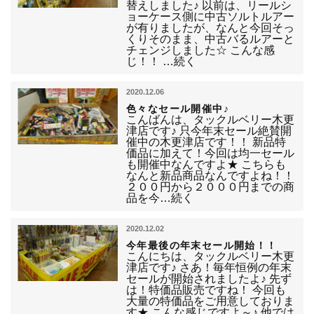
替えしました♪ 以前は、リールシ
ョーケース側に中古ソルトルアー
が有りましたが、なんと今回そっ
くりそのまま、中古バるルアーと
チェンジしました☆ こんな感
じ！！ …続く
2020.12.06
色々なセール開催中♪
こんばんは、タックルベリー木更
津店です♪ 只今年末セール絶賛開
催中の木更津店です！！ 新品特
価品に加えて！今回は均一セール
も開催中なんですよ★ こちらも
なんと新品商品なんですよね！！
２００円から２０００円までの商
品を今…続く
2020.12.02
今年最後の年末セール開始！！
こんにちは、タックルベリー木更
津店です♪ さあ！毎年恒例の年末
セールが開始されましたよ♪ 先ず
は！特価品販売ですね！ 今回も
大量の特価品をご用意しておりま
す★ こんな感じですよ～♪ 他では