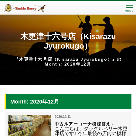
MENU
木更津十六号店（Kisarazu
Jyurokugo）
『木更津十六号店（Kisarazu Jyurokugo）』の
Month: 2020年12月
Month: 2020年12月
2020.12.11
中古ルアーコーナ模様替え♪
こんにちは、タックルベリー木更
津店です♪ 今年最後の店内の模様