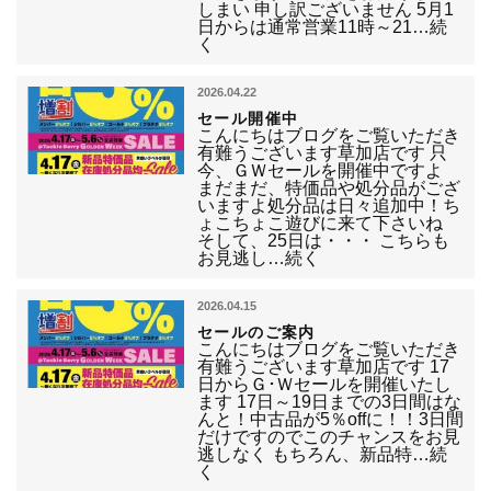
しまい 申し訳ございません 5月1
日からは通常営業11時～21…続
く
2026.04.22
セール開催中
こんにちはブログをご覧いただき
有難うございます草加店です 只
今、ＧＷセールを開催中ですよ
まだまだ、特価品や処分品がござ
いますよ処分品は日々追加中！ち
ょこちょこ遊びに来て下さいね
そして、25日は・・・ こちらも
お見逃し…続く
2026.04.15
セールのご案内
こんにちはブログをご覧いただき
有難うございます草加店です 17
日からＧ･Ｗセールを開催いたし
ます 17日～19日までの3日間はな
んと！中古品が5％offに！！3日間
だけですのでこのチャンスをお見
逃しなく もちろん、新品特…続
く