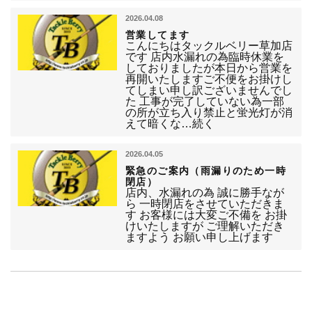
2026.04.08
営業してます
こんにちはタックルベリー草加店
です 店内水漏れの為臨時休業を
しておりましたが本日から営業を
再開いたしますご不便をお掛けし
てしまい申し訳ございませんでし
た 工事が完了していない為一部
の所が立ち入り禁止と蛍光灯が消
えて暗くな…続く
2026.04.05
緊急のご案内（雨漏りのため一時
閉店）
店内、水漏れの為 誠に勝手なが
ら 一時閉店をさせていただきま
す お客様には大変ご不備を お掛
けいたしますが ご理解いただき
ますよう お願い申し上げます