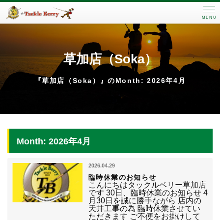
MENU
草加店（Soka）
『草加店（Soka）』のMonth: 2026年4月
Month: 2026年4月
2026.04.29
臨時休業のお知らせ
こんにちはタックルベリー草加店
です 30日、臨時休業のお知らせ 4
月30日を誠に勝手ながら 店内の
天井工事の為 臨時休業させてい
ただきます ご不便をお掛けして