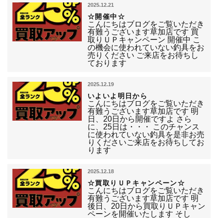
2025.12.21
☆開催中☆
こんにちはブログをご覧いただき
有難うございます草加店です 買
取りＵＰキャンペーン 開催中 こ
の機会に使われていない釣具をお
売りください ご来店をお待ちし
ております
2025.12.19
いよいよ明日から
こんにちはブログをご覧いただき
有難うございます草加店です 明
日、20日から開催ですよ さら
に、25日は・・・ このチャンス
に使われていない釣具を是非お売
りくださいご来店をお待ちしてお
ります
2025.12.18
☆買取りＵＰキャンペーン☆
こんにちはブログをご覧いただき
有難うございます草加店です 明
後日、20日から買取りＵＰキャン
ペーンを開催いたします そし