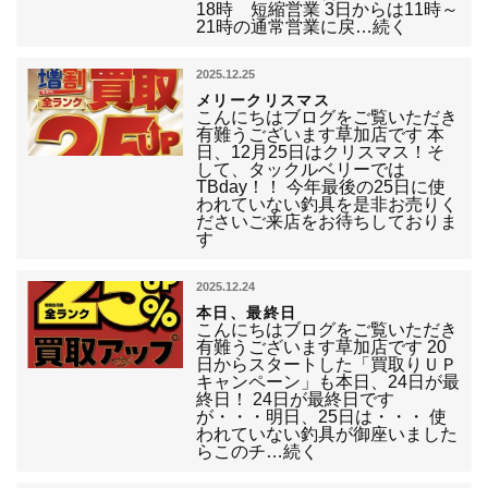
18時 短縮営業 3日からは11時～
21時の通常営業に戻…続く
2025.12.25
メリークリスマス
こんにちはブログをご覧いただき
有難うございます草加店です 本
日、12月25日はクリスマス！そ
して、タックルベリーでは
TBday！！ 今年最後の25日に使
われていない釣具を是非お売りく
ださいご来店をお待ちしておりま
す
2025.12.24
本日、最終日
こんにちはブログをご覧いただき
有難うございます草加店です 20
日からスタートした「買取りＵＰ
キャンペーン」も本日、24日が最
終日！ 24日が最終日です
が・・・明日、25日は・・・ 使
われていない釣具が御座いました
らこのチ…続く