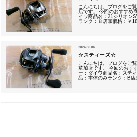
こんにちは。ブログをご
店です。 今回のおすすめ
イワ商品名：21ジリオン
ランク：Ｂ店頭価格：￥18,
2024.06.06
☆スティーズ☆
こんにちは。ブログをご
草加店です。 今回のおす
ー：ダイワ商品名：スティー
品：本体のみランク：B店頭価