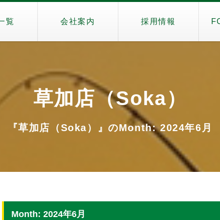
一覧
会社案内
採用情報
F
草加店（Soka）
『草加店（Soka）』のMonth: 2024年6月
Month: 2024年6月