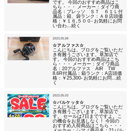
です。 今回のおすすめ商品はこ
ちら・・・ メーカー：ダイワ商
品名：プレッソ ＳＴ ６１Ｌ付
属品：箱、袋ランク：ＡＢ店頭価
格：￥１６,５００- お気軽にお問
い合わ…続く
2023.05.08
☆アルファス☆
こんにちは。ブログをご覧いただ
き有難うございます。草加店で
す。 今回のおすすめ商品はこち
ら・・・ メーカー：ダイワ商品
名：20アルファス AIR TW
8.6R付属品：箱ランク：A店頭価
格：￥25,300- お気軽にお問…続
く
2023.05.03
☆バルケッタ☆
こんにちは。ブログをご覧いただ
き有難うございます。草加店で
す。 セールは7日までですよ。こ
の機会をお見逃しなく！ 今回の
おすすめ入荷商品はこちら・・・
メーカー：シマノ商品名：21バル