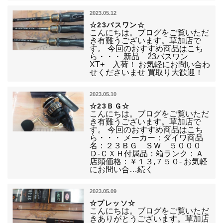
2023.05.12
☆23バスワン☆
こんにちは。ブログをご覧いただ
き有難うございます。草加店で
す。 今回のおすすめ商品はこち
ら・・・ 新品 23バスワン
XT+ 入荷！ お気軽にお問い合わ
せくださいませ 買取り大歓迎！
2023.05.10
☆23ＢＧ☆
こんにちは。ブログをご覧いただ
き有難うございます。草加店で
す。 今回のおすすめ商品はこち
ら・・・ メーカー：ダイワ商品
名：２３ＢＧ ＳＷ ５０００
Ｄ-ＣＸＨ付属品：箱ランク：Ａ
店頭価格：￥１３,７５０- お気軽
にお問い合…続く
2023.05.09
☆プレッソ☆
こんにちは。ブログをご覧いただ
きありがとうございます。草加店