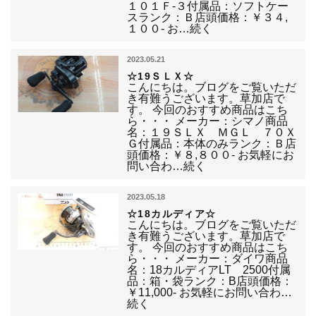
１０１Ｆ-３付属品：ソフトケー
スランク：Ｂ店頭価格：￥３４,
１００- お…続く
2023.05.21
☆19ＳＬＸ☆
こんにちは。ブログをご覧いただ
き有難うございます。草加店で
す。 今回のおすすめ商品はこち
ら・・・ メーカー：シマノ商品
名：１９ＳＬＸ ＭＧＬ ７０Ｘ
Ｇ付属品：本体のみランク：Ｂ店
頭価格：￥８,８００- お気軽にお
問い合わ…続く
2023.05.18
☆18カルディア☆
こんにちは。ブログをご覧いただ
き有難うございます。草加店で
す。 今回のおすすめ商品はこち
ら・・・ メーカー：ダイワ商品
名：18カルディアLT 2500付属
品：箱・袋ランク：B店頭価格：
￥11,000- お気軽にお問い合わ…
続く