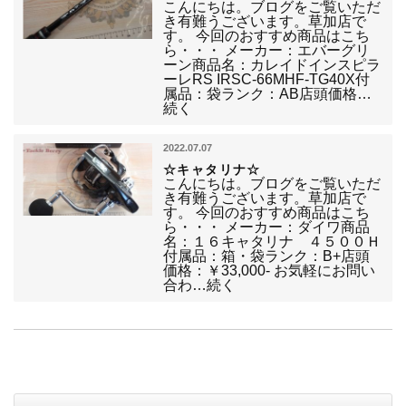
こんにちは。ブログをご覧いただ
き有難うございます。草加店で
す。 今回のおすすめ商品はこち
ら・・・ メーカー：エバーグリ
ーン商品名：カレイドインスピラ
ーレRS IRSC-66MHF-TG40X付
属品：袋ランク：AB店頭価格…
続く
2022.07.07
☆キャタリナ☆
こんにちは。ブログをご覧いただ
き有難うございます。草加店で
す。 今回のおすすめ商品はこち
ら・・・ メーカー：ダイワ商品
名：１６キャタリナ ４５００Ｈ
付属品：箱・袋ランク：B+店頭
価格：￥33,000- お気軽にお問い
合わ…続く