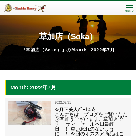
MENU
草加店（Soka）
『草加店（Soka）』のMonth: 2022年7月
Month: 2022年7月
2022.07.31
☆月下美人ﾊﾟｰﾄ2☆
こんにちは。ブログをご覧いただ
き有難うございます。草加店で
す。 サマーセール本日最終
日！！ 買い忘れのないよう
に！！ 今回のオススメ商品はこ