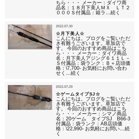
ちら・・・ メーカー：ダイワ商
品名：１８月下美人ＭＸ ＬＴ２
０００Ｓ付属品：箱ラ…続く
2022.07.30
☆月下美人☆
こんにちは。ブログをご覧いただ
き有難うございます。草加店で
す。 今回のおすすめ商品はこち
ら・・・ メーカー：ダイワ商品
名：月下美人アジング６１１Ｌ－
Ｓ付属品：袋ランク：Ｂ＋店頭価
格：\7,700- お気軽にお問い合わ
せく…続く
2022.07.29
☆ゲームタイプSJ☆
こんにちは。ブログをご覧いただ
き有難うございます。草加店で
す。 今回のおすすめ商品はこち
ら・・・ メーカー：シマノ商品
名：20ゲーム タイプSJ B66-3
付属品：袋ランク：AB店頭価
格：\22,990- お気軽にお問い…続
く