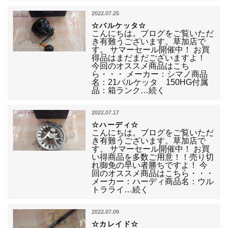
2022.07.25
☆バルケッタ☆
こんにちは。ブログをご覧いただ
き有難うございます。草加店で
す。 サマーセール開催中！ お買
得品はまだまだございますよ！
今回のオススメ商品はこち
ら・・・ メーカー：シマノ商品
名：21バルケッタ 150HG付属
品：箱ランク…続く
2022.07.17
☆ハーディ☆
こんにちは。ブログをご覧いただ
き有難うございます。草加店で
す。 サマーセール開催中！ お買
い得商品を多数ご用意！！売り切
れ御免の早い者勝ちですよ！ 今
回のオススメ商品はこちら・・・
メーカー：ハーディ商品名：ウル
トラライ…続く
2022.07.09
☆カレイド☆