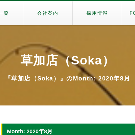
一覧
会社案内
採用情報
F
草加店（Soka）
『草加店（Soka）』のMonth: 2020年8月
Month: 2020年8月