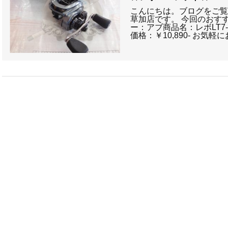
こんにちは。ブログをご
草加店です。 今回のおす
ー：アブ商品名：レボLT7
価格：￥10,890- お気