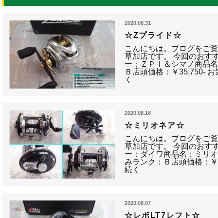
2020.08.31
☆Zプライド☆
こんにちは。ブログをご
草加店です。 今回のおす
ー：ＺＰＩ＆シマノ商品名
Ｂ店頭価格：￥35,750
く
2020.08.18
☆ミリオネア☆
こんにちは。ブログをご
草加店です。 今回のおす
ー：ダイワ商品名：ミリ
みランク：Ｂ店頭価格：￥5
続く
2020.08.07
☆レボLT7レフト☆