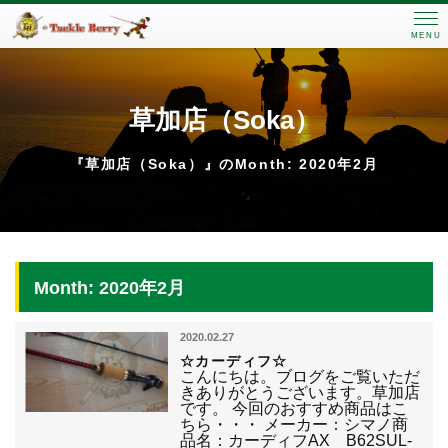
MENU
草加店（Soka）
『草加店（Soka）』のMonth: 2020年2月
Month: 2020年2月
2020.02.27
☆カーディフ☆
こんにちは。ブログをご覧いただ
きありがとうございます。草加店
です。 今回のおすすめ商品はこ
ちら・・・ メーカー：シマノ商
品名：カーディフAX B62SUL-