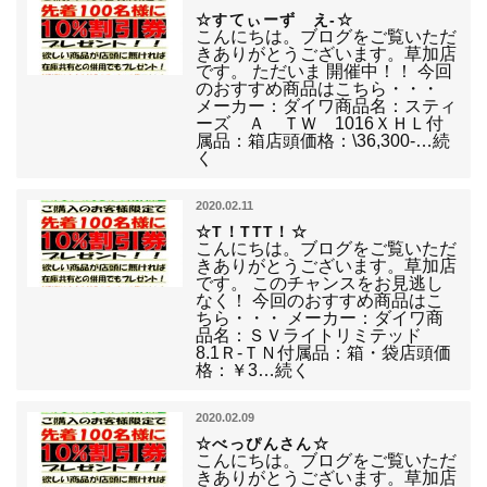
☆すてぃーず え-☆
こんにちは。ブログをご覧いただ
きありがとうございます。草加店
です。 ただいま 開催中！！ 今回
のおすすめ商品はこちら・・・
メーカー：ダイワ商品名：スティ
ーズ Ａ ＴＷ 1016ＸＨＬ付
属品：箱店頭価格：\36,300-…続
く
2020.02.11
☆T！TTT！☆
こんにちは。ブログをご覧いただ
きありがとうございます。草加店
です。 このチャンスをお見逃し
なく！ 今回のおすすめ商品はこ
ちら・・・ メーカー：ダイワ商
品名：ＳＶライトリミテッド
8.1Ｒ-ＴＮ付属品：箱・袋店頭価
格：￥3…続く
2020.02.09
☆べっぴんさん☆
こんにちは。ブログをご覧いただ
きありがとうございます。草加店