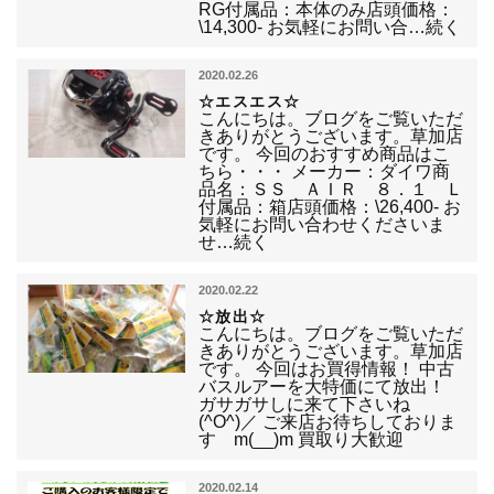
RG付属品：本体のみ店頭価格：
\14,300- お気軽にお問い合…続く
2020.02.26
☆エスエス☆
こんにちは。ブログをご覧いただ
きありがとうございます。草加店
です。 今回のおすすめ商品はこ
ちら・・・ メーカー：ダイワ商
品名：ＳＳ ＡＩＲ ８．１ Ｌ
付属品：箱店頭価格：\26,400- お
気軽にお問い合わせくださいま
せ…続く
2020.02.22
☆放出☆
こんにちは。ブログをご覧いただ
きありがとうございます。草加店
です。 今回はお買得情報！ 中古
バスルアーを大特価にて放出！
ガサガサしに来て下さいね
(^O^)／ ご来店お待ちしておりま
す m(__)m 買取り大歓迎
2020.02.14