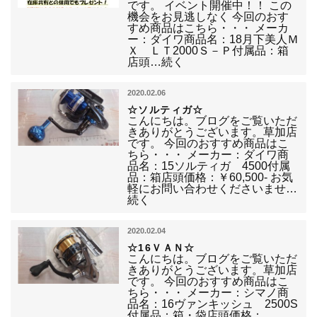
です。 イベント開催中！！ この
機会をお見逃しなく 今回のおす
すめ商品はこちら・・・ メーカ
ー：ダイワ商品名：18月下美人Ｍ
Ｘ ＬＴ2000Ｓ－Ｐ付属品：箱
店頭…続く
2020.02.06
☆ソルティガ☆
こんにちは。ブログをご覧いただ
きありがとうございます。草加店
です。 今回のおすすめ商品はこ
ちら・・・ メーカー：ダイワ商
品名：15ソルティガ 4500付属
品：箱店頭価格：￥60,500- お気
軽にお問い合わせくださいませ…
続く
2020.02.04
☆16ＶＡＮ☆
こんにちは。ブログをご覧いただ
きありがとうございます。草加店
です。 今回のおすすめ商品はこ
ちら・・・ メーカー：シマノ商
品名：16ヴァンキッシュ 2500S
付属品：箱・袋店頭価格：