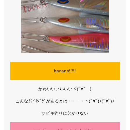
banana!!!!!
かわいいいいいいヾ(ﾟ∀ﾟゞ)
こんなｶﾜｲｲｼﾞｸﾞがあるとは・・・・ヽ(ﾟ∀ﾟ)ﾒ(ﾟ∀ﾟ)ﾉ
サビキ釣りに欠かせない