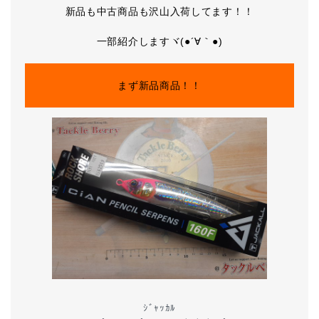
新品も中古商品も沢山入荷してます！！
一部紹介しますヾ(●´∀｀●)
まず新品商品！！
ｼﾞｬｯｶﾙ