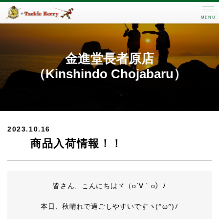
MENU
金進堂長者原店
（Kinshindo Chojabaru）
2023.10.16
商品入荷情報！！
皆さん、こんにちはヾ（o´∀｀o）ﾉ
本日、秋晴れで過ごしやすいですヽ(^ω^)ﾉ