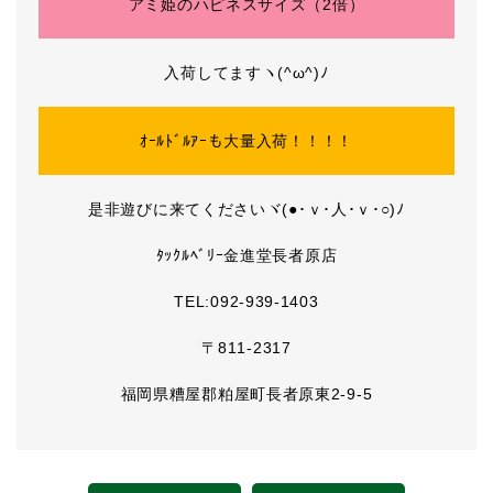
アミ姫のハピネスサイズ（2倍）
入荷してますヽ(^ω^)ﾉ
ｵｰﾙﾄﾞﾙｱｰも大量入荷！！！！
是非遊びに来てくださいヾ(●･ｖ･人･ｖ･○)ﾉ
ﾀｯｸﾙﾍﾞﾘｰ金進堂長者原店
TEL:092-939-1403
〒811-2317
福岡県糟屋郡粕屋町長者原東2-9-5