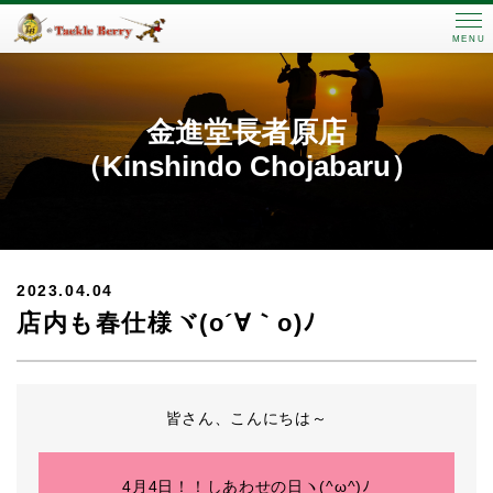
MENU
金進堂長者原店
（Kinshindo Chojabaru）
2023.04.04
店内も春仕様ヾ(o´∀｀o)ﾉ
皆さん、こんにちは～
4月4日！！しあわせの日ヽ(^ω^)ﾉ