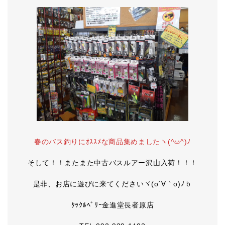
春のバス釣りにｵｽｽﾒな商品集めましたヽ(^ω^)ﾉ
そして！！またまた中古バスルアー沢山入荷！！！
是非、お店に遊びに来てくださいヾ(o´∀｀o)ﾉｂ
ﾀｯｸﾙﾍﾞﾘｰ金進堂長者原店