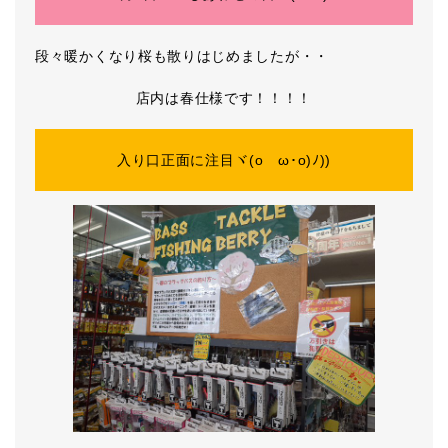
段々暖かくなり桜も散りはじめましたが・・
店内は春仕様です！！！！
入り口正面に注目ヾ(oゝω･o)ﾉ))