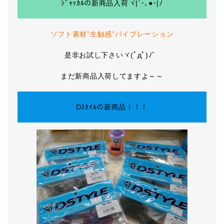
ｼﾞｬｯｶﾙの新商品入荷ヾ|`･､●･|ﾉ
ソフト素材”生触感”バイブレーション
是非お試し下さいヾ(ﾟдﾟ)ﾉ゛
まだ新商品入荷してますよ～～
Dｽﾀｲﾙの新商品！！！