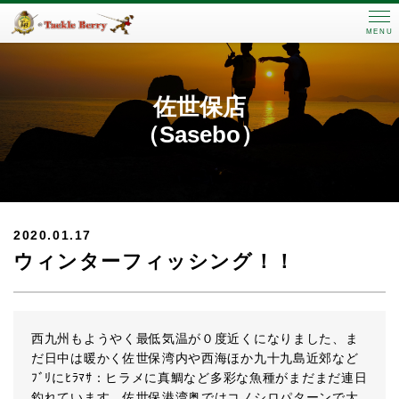
MENU
佐世保店
（Sasebo）
2020.01.17
ウィンターフィッシング！！
西九州もようやく最低気温が０度近くになりました、ま
だ日中は暖かく佐世保湾内や西海ほか九十九島近郊など
ﾌﾞﾘにﾋﾗﾏｻ：ヒラメに真鯛など多彩な魚種がまだまだ連日
釣れています。佐世保港湾奥ではコノシロパターンで大