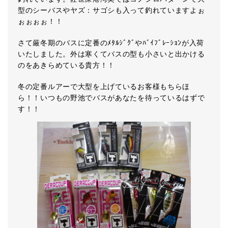
型のシーバスやヤズ：サゴシも入って釣れていますよぉ
ぉぉぉぉ！！
さて厳冬期のバスに定番のﾒﾀﾙｼﾞｸﾞやﾊﾞｲﾌﾞﾚｰｼｮﾝが入荷
いたしました。外は寒くてバスの型も小さいと出かける
のをあきらめている貴方！！
冬の定番ルアーで大型を上げているお客様もちらほ
ら！！いつもの野池でバスがあなたを待っているはずで
す！！