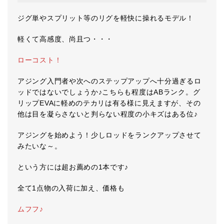
ジグ単やスプリット等のリグを軽快に操れるモデル！
軽くて高感度、尚且つ・・・
ローコスト！
アジング入門者や次へのステップアップへ十分過ぎるロ
ッドではないでしょうか♪こちらも程度はABランク。グ
リップEVAに軽めのテカリは有る様に見えますが、その
他は目を凝らさないと判らない程度の小キズはある位♪
アジングを始めよう！少しロッドをランクアップさせて
みたいな～。
という方には超お薦めの1本です♪
全て1点物の入荷に加え、価格も
ムフフ♪