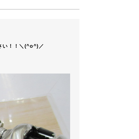
！！＼(^o^)／