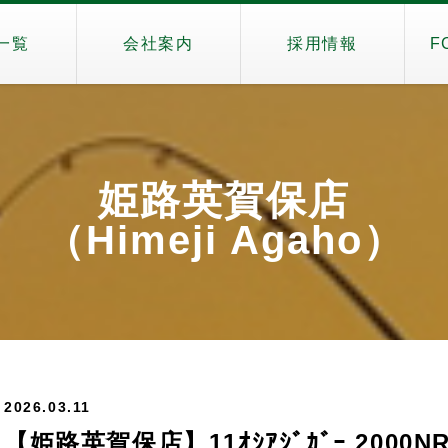
一覧
会社案内
採用情報
F
姫路英賀保店
（Himeji Agaho）
2026.03.11
【姫路英賀保店】11ｵｼｱｼﾞｶﾞｰ 2000NR