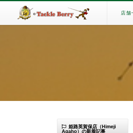
店舗
姫路英賀保店（Himeji
Agaho）の新着記事