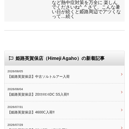
など熱中症対策を万全に 楽しん
でくださいね^_^ さて、こんな暑
い日が続くと姫路周辺でアツくな
って…続く
姫路英賀保店（Himeji Agaho）の新着記事
2026/08/05
【姫路英賀保店】中古ソルトルアー入荷
2026/08/04
【姫路英賀保店】20ｴｸｽｾﾝｽDC SS入荷!!
2026/07/31
【姫路英賀保店】4600C入荷!!
2026/07/29