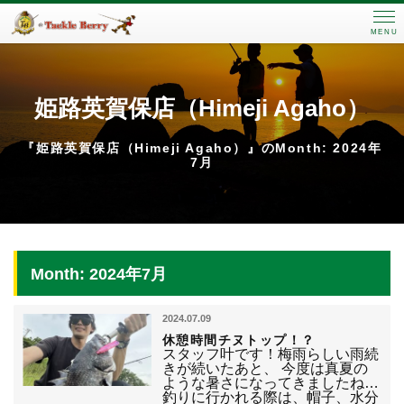
MENU
姫路英賀保店（Himeji Agaho）
『姫路英賀保店（Himeji Agaho）』のMonth: 2024年
7月
Month: 2024年7月
2024.07.09
休憩時間チヌトップ！？
スタッフ叶です！梅雨らしい雨続
きが続いたあと、 今度は真夏の
ような暑さになってきましたね…
釣りに行かれる際は、帽子、水分