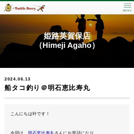
MENU
姫路英賀保店
（Himeji Agaho）
2024.06.13
船タコ釣り＠明石恵比寿丸
こんにちは叶です！
今回は、
明石恵比寿丸
さんにお世話になり、