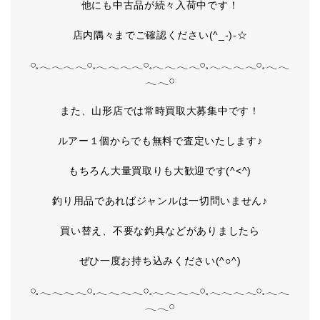
他にも中古品が続々入荷中です！
店内隅々までご確認ください(^_-)-☆
𓏸𓈒𓂃𓂃𓂃𓂃𓏸𓈒𓂃𓂃𓂃𓂃𓏸𓈒𓂃𓂃𓂃𓂃𓏸𓈒𓂃𓂃𓂃𓂃𓏸𓈒𓂃𓂃
𓂃𓂃𓏸
また、山形店では常時買取大募集中です！
ルアー１個からでも無料で査定いたします♪
もちろん大量買取りも大歓迎です(^<^)
釣り用品であればジャンルは一切問いません♪
買い替え、不要な釣具などがありましたら
ぜひ一度お持ち込みください(^○^)
𓏸𓈒𓂃𓂃𓂃𓂃𓏸𓈒𓂃𓂃𓂃𓂃𓏸𓈒𓂃𓂃𓂃𓂃𓏸𓈒𓂃𓂃𓂃𓂃𓏸𓈒𓂃𓂃
𓂃𓂃𓏸