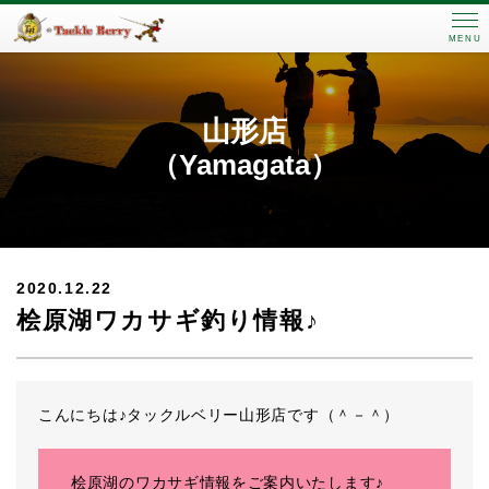
MENU
山形店
（Yamagata）
2020.12.22
桧原湖ワカサギ釣り情報♪
こんにちは♪タックルベリー山形店です（＾－＾）
桧原湖のワカサギ情報をご案内いたします♪