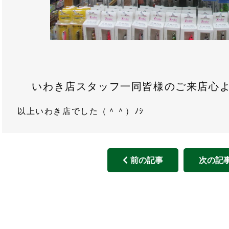
いわき店スタッフ一同皆様のご来店心
以上いわき店でした（＾＾）ﾉｼ
前の記事
次の記