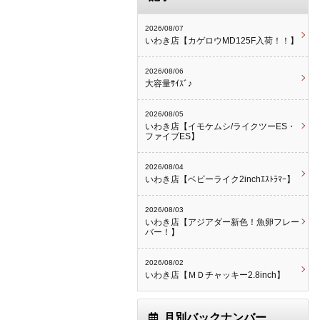
2026/08/07
いわき店【カゲロウMD125F入荷！！】
2026/08/06
大容量ｻｲｽﾞ♪
2026/08/05
いわき店【イモケムシ/ライクツーES・
ファイブES】
2026/08/04
いわき店【ベビーライク2inchｴｽﾄﾗﾏｰ】
2026/08/03
いわき店【アジアダー新色！魚卵フレー
バー！】
2026/08/02
いわき店【ＭＤチャッキー2.8inch】
月別バックナンバー