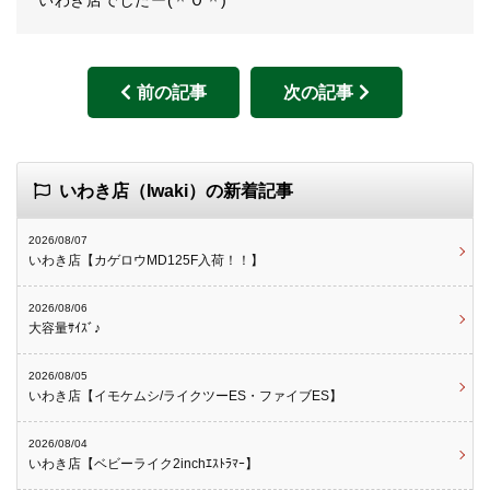
いわき店でしたー(＾Ｏ＾)
前の記事
次の記事
いわき店（Iwaki）の新着記事
2026/08/07
いわき店【カゲロウMD125F入荷！！】
2026/08/06
大容量ｻｲｽﾞ♪
2026/08/05
いわき店【イモケムシ/ライクツーES・ファイブES】
2026/08/04
いわき店【ベビーライク2inchｴｽﾄﾗﾏｰ】