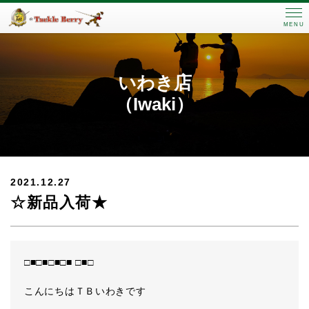
MENU
いわき店
（Iwaki）
2021.12.27
☆新品入荷★
□■□■□■□■ □■□
こんにちはＴＢいわきです