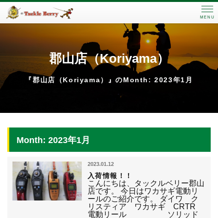
MENU
郡山店（Koriyama）
『郡山店（Koriyama）』のMonth: 2023年1月
Month: 2023年1月
2023.01.12
入荷情報！！
こんにちは、タックルベリー郡山
店です。 今日はワカサギ電動リ
ールのご紹介です。 ダイワ ク
リスティア ワカサギ CRTR
電動リール ソリッド