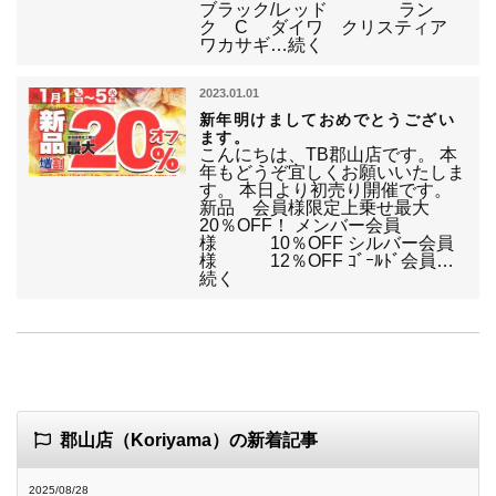
ブラック/レッド ラン
ク C ダイワ クリスティア
ワカサギ…続く
2023.01.01
新年明けましておめでとうござい
ます。
こんにちは、TB郡山店です。 本
年もどうぞ宜しくお願いいたしま
す。 本日より初売り開催です。
新品 会員様限定上乗せ最大
20％OFF！ メンバー会員
様 10％OFF シルバー会員
様 12％OFF ｺﾞｰﾙﾄﾞ会員…
続く
郡山店（Koriyama）の新着記事
2025/08/28