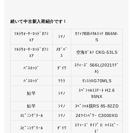
続いて中古新入荷紹介です！
ｿﾙﾄｳｫｰﾀｰﾛｯﾄﾞｵﾌｼ
ｾﾌｨｱBBﾒﾀﾙｽｯﾃ B66M-
ｼﾏﾉ
ｮｱ
S
ｿﾙﾄｳｫｰﾀｰﾛｯﾄﾞｵﾌｼ
ﾒｶﾞﾊﾞ
空海ｶﾞﾙﾌ CKG-53LS
ｮｱ
ｽ
ｽﾃｨｰｽﾞ S66L(2021ﾓﾃﾞ
ﾊﾞｽﾛｯﾄﾞ
ﾀﾞｲﾜ
ﾙ)
ﾊﾞｽﾛｯﾄﾞ
ﾂﾗﾗ
ﾓﾝｽﾄﾛG70MLS
ｽﾍﾟｼｬﾙｴｽﾃｰﾄ H2.6
鮎竿
ｼﾏﾉ
95NX
鮎竿
ｼﾏﾉ
ｽﾍﾟｼｬﾙ競RS 85-82ZD
ｽﾋﾟﾆﾝｸﾞﾘｰﾙ
ｼﾏﾉ
24ﾂｲﾝﾊﾟﾜｰ C3000XG
ｽﾃｨｰｽﾞ ﾀｲﾌﾟⅡ ﾊｲｽﾋﾟｰ
ｽﾋﾟﾆﾝｸﾞﾘｰﾙ
ﾀﾞｲﾜ
ﾄﾞ