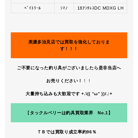
ﾍﾞｲﾄﾘｰﾙ
ｼﾏﾉ
18ｱﾝﾀﾚｽDC MDXG LH
美濃多治見店では買取を強化しておりま
す！！！
ご不要になった釣り具がございましたら是非当店へ
お売りください！
！！
大量持ち込みも大歓迎です +.\(( °ω° ))/.:+
【
タックルベリーは釣具買取業界 No.1】
ＴＢでは買取り成立率約96％