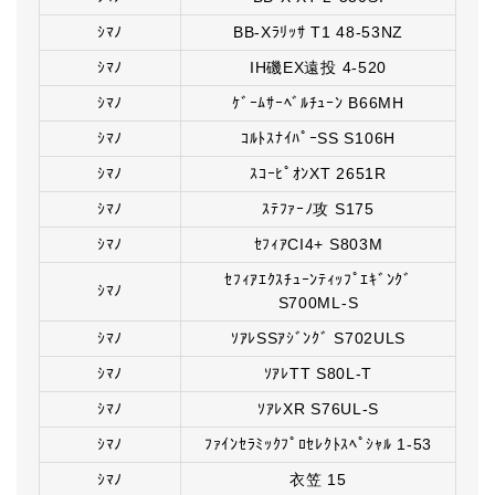
ｼﾏﾉ
BB-Xﾗﾘｯｻ T1 48-53NZ
ｼﾏﾉ
IH磯EX遠投 4-520
ｼﾏﾉ
ｹﾞｰﾑｻｰﾍﾞﾙﾁｭｰﾝ B66MH
ｼﾏﾉ
ｺﾙﾄｽﾅｲﾊﾟｰSS S106H
ｼﾏﾉ
ｽｺｰﾋﾟｵﾝXT 2651R
ｼﾏﾉ
ｽﾃﾌｧｰﾉ攻 S175
ｼﾏﾉ
ｾﾌｨｱCI4+ S803M
ｾﾌｨｱｴｸｽﾁｭｰﾝﾃｨｯﾌﾟｴｷﾞﾝｸﾞ
ｼﾏﾉ
S700ML-S
ｼﾏﾉ
ｿｱﾚSSｱｼﾞﾝｸﾞ S702ULS
ｼﾏﾉ
ｿｱﾚTT S80L-T
ｼﾏﾉ
ｿｱﾚXR S76UL-S
ｼﾏﾉ
ﾌｧｲﾝｾﾗﾐｯｸﾌﾟﾛｾﾚｸﾄｽﾍﾟｼｬﾙ 1-53
ｼﾏﾉ
衣笠 15