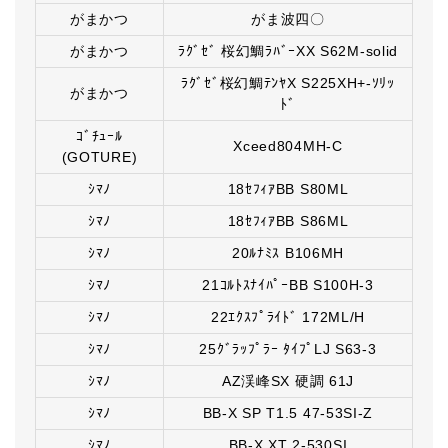
がまかつ
がま波四〇
がまかつ
ﾗｸﾞｾﾞ 桜幻鯛ﾗﾊﾞｰXX S62M-solid
ﾗｸﾞｾﾞ桜幻鯛ﾃﾝﾔX S225XH+-ｿﾘｯ
がまかつ
ﾄﾞ
ｺﾞﾁｭｰﾙ
Xceed804MH-C
(GOTURE)
ｼﾏﾉ
18ｾﾌｨｱBB S80ML
ｼﾏﾉ
18ｾﾌｨｱBB S86ML
ｼﾏﾉ
20ﾙﾅﾐｽ B106MH
ｼﾏﾉ
21ｺﾙﾄｽﾅｲﾊﾟｰBB S100H-3
ｼﾏﾉ
22ｴｸｽﾌﾟﾗｲﾄﾞ 172ML/H
ｼﾏﾉ
25ｸﾞﾗｯﾌﾟﾗｰ ﾀｲﾌﾟLJ S63-3
ｼﾏﾉ
AZ渓峰SX 硬調 61J
ｼﾏﾉ
BB-X SP T1.5 47-53SI-Z
ｼﾏﾉ
BB-X XT 2-530SI