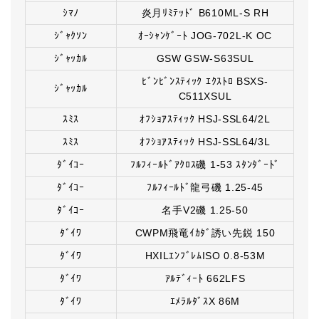
ｼﾏﾉ
炎月ﾘﾐﾃｯﾄﾞ B610ML-S RH
ｼﾞｬｸｿﾝ
ｵｰｼｬﾝｹﾞｰﾄ JOG-702L-K OC
ｼﾞｬｯｶﾙ
GSW GSW-S63SUL
ﾋﾞﾝﾋﾞﾝｽﾃｨｯｸ ｴｸｽﾄﾛ BSXS-
ｼﾞｬｯｶﾙ
C511XSUL
ｽﾐｽ
ｵﾌｼｮｱｽﾃｨｯｸ HSJ-SSL64/2L
ｽﾐｽ
ｵﾌｼｮｱｽﾃｨｯｸ HSJ-SSL64/3L
ﾀﾞｲｺｰ
ﾌﾙﾌｨｰﾙﾄﾞｱｸﾛｽ磯 1-53 ｽﾀﾝﾀﾞｰﾄﾞ
ﾀﾞｲｺｰ
ﾌﾙﾌｨｰﾙﾄﾞ龍弓磯 1.25-45
ﾀﾞｲｺｰ
名手V2磯 1.25-50
ﾀﾞｲﾜ
CWPM飛竜ｲｶﾀﾞ誘い先鋭 150
ﾀﾞｲﾜ
HXILｴﾝﾌﾞﾚﾑISO 0.8-53M
ﾀﾞｲﾜ
ｱﾙﾃﾞｨｰﾄ 662LFS
ﾀﾞｲﾜ
ｴﾒﾗﾙﾀﾞｽX 86M