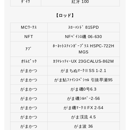
ﾀﾞｲﾜ
紅牙 100
【ロッド】
MCﾜｰｸｽ
ｽﾛｰﾊﾝﾄﾞ 815PD
NFT
NFﾍﾞｲｼｽ磯 06-630
ﾎｰﾈｯﾄｽﾃｨﾝｶﾞｰﾌﾟﾗｽ HSPC-722H
ｱﾌﾞ
MGS
ｵﾘﾑﾋﾟｯｸ
ｶﾗﾏﾚｯﾃｨｰUX 23GCALUS-862M
がまかつ
がまちぬﾏｰｸⅡSS 1-2.1
がまかつ
がま鮎ﾌｧｲﾝｽﾍﾟｼｬﾙ 引抜早瀬95
がまかつ
がま磯0号6.3
がまかつ
がま磯ｼﾙﾊﾞｰ2-56
がまかつ
がま磯ﾏｰｸⅡFX 2-54
がまかつ
がま渓流 4.5
がまかつ
がま波 36