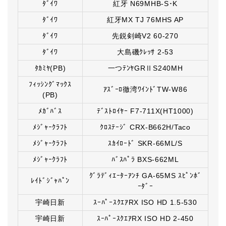
ﾀﾞｲﾜ
紅牙 N69MHB-S･K
ﾀﾞｲﾜ
紅牙MX TJ 76MHS AP
ﾀﾞｲﾜ
先鋭剣崎V2 60-270
ﾀﾞｲﾜ
大島磯ｸﾚｯｻ 2-53
ﾀｶﾐﾔ(PB)
一つﾃﾝﾔGRⅡS240MH
ﾌｨｯｼﾝｸﾞﾏｯｸｽ
ｱｽﾞｰﾛ徹湾ﾜｲﾝﾄﾞTW-W86
(PB)
ﾒｶﾞﾊﾞｽ
ﾃﾞｽﾄﾛｲﾔｰ F7-711X(HT1000)
ﾒｼﾞｬｰｸﾗﾌﾄ
ｸﾛｽﾃｰｼﾞ CRX-B662H/Taco
ﾒｼﾞｬｰｸﾗﾌﾄ
ｽｶｲﾛｰﾄﾞ SKR-66ML/S
ﾒｼﾞｬｰｸﾗﾌﾄ
ﾊﾞｽﾊﾟﾗ BXS-662ML
ｸﾞﾗﾃﾞｨｴｰﾀｰｱﾝﾁ GA-65MS ｽﾋﾟﾝﾎﾞ
ﾚｲﾄﾞｼﾞｬﾊﾟﾝ
ｰﾀﾞｰ
宇崎日新
ｽｰﾊﾟｰｽｸｴｱRX ISO HD 1.5-530
宇崎日新
ｽｰﾊﾟｰｽｸｴｱRX ISO HD 2-450