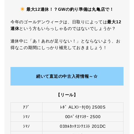
最大12連休！？GWの釣り準備は丸亀店で！
今年のゴールデンウィークは、日取りによっては
最大12
連休
という方もいらっしゃるのではないでしょうか？
連休中に「あ！あれが足りない！」とならないよう、お
得なこの期間にしっかり補充しておきましょう！
続いて直近の中古入荷情報～☆
【リール】
ｱﾌﾞ
ﾚﾎﾞ ALXｼｰﾀ(Θ) 2500S
ｼﾏﾉ
00ﾊﾞｲｵﾏｽﾀｰ 2500
ｼﾏﾉ
03ｶﾙｶｯﾀｺﾝｸｴｽﾄ 201DC