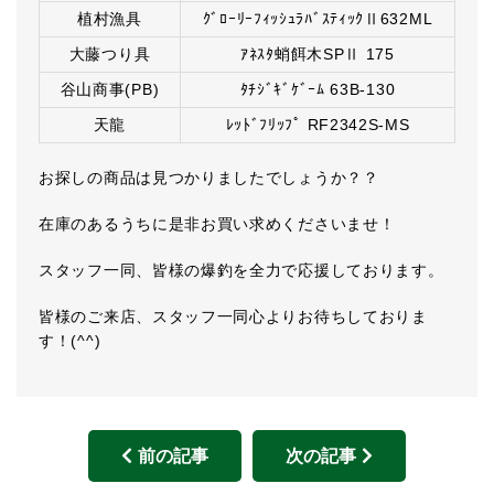
植村漁具
ｸﾞﾛｰﾘｰﾌｨｯｼｭﾗﾊﾞｽﾃｨｯｸⅡ632ML
大藤つり具
ｱﾈｽﾀ蛸餌木SPⅡ 175
谷山商事(PB)
ﾀﾁｼﾞｷﾞｹﾞｰﾑ 63B-130
天龍
ﾚｯﾄﾞﾌﾘｯﾌﾟ RF2342S-MS
お探しの商品は見つかりましたでしょうか？？
在庫のあるうちに是非お買い求めくださいませ！
スタッフ一同、皆様の爆釣を全力で応援しております。
皆様のご来店、スタッフ一同心よりお待ちしておりま
す！(^^)
前の記事
次の記事