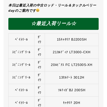
本日は最近入荷の中古ロッド・リール＆タックルベリー
dayのご案内です
☆最近入荷リール☆
ﾀﾞ
ﾍﾞｲﾄﾘｰﾙ
15ｷｬﾀﾘﾅ BJ200SH
ｲﾜ
ﾀﾞ
ｽﾋﾟﾆﾝｸﾞﾘｰﾙ
21ｶﾙﾃﾞｨｱ LT3000-CXH
ｲﾜ
ﾀﾞ
ｽﾋﾟﾆﾝｸﾞﾘｰﾙ
20ﾙﾋﾞｱｽ FC LT2500S-XH
ｲﾜ
ﾀﾞ
ｽﾋﾟﾆﾝｸﾞﾘｰﾙ
13ｾﾙﾃｰﾄ 3012H
ｲﾜ
ﾀﾞ
ﾍﾞｲﾄﾘｰﾙ
ｿﾙﾃｨｶﾞBJ 200SH
ｲﾜ
ﾀﾞ
ﾍﾞｲﾄﾘｰﾙ
ｷｬﾀﾘﾅ 20H
ｲﾜ