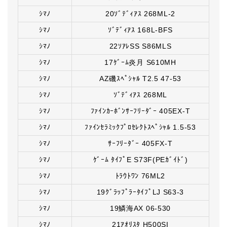
ｼﾏﾉ
20ｿﾞﾃﾞｨｱｽ 268ML-2
ｼﾏﾉ
ｿﾞﾃﾞｨｱｽ 168L-BFS
ｼﾏﾉ
22ｿｱﾚSS S86MLS
ｼﾏﾉ
17ｹﾞｰﾑ炎月 S610MH
ｼﾏﾉ
AZ磯ｽﾍﾟｼｬﾙ T2.5 47-53
ｼﾏﾉ
ｿﾞﾃﾞｨｱｽ 268ML
ｼﾏﾉ
ﾌｧｲﾝｶｰﾎﾞﾝｻｰﾌﾘｰﾀﾞｰ 405EX-T
ｼﾏﾉ
ﾌｧｲﾝｾﾗﾐｯｸﾌﾟﾛｾﾚｸﾄｽﾍﾟｼｬﾙ 1.5-53
ｼﾏﾉ
ｻｰﾌﾘｰﾀﾞｰ 405FX-T
ｼﾏﾉ
ｹﾞｰﾑ ﾀｲﾌﾟE S73F(PEｶﾞｲﾄﾞ)
ｼﾏﾉ
ﾄﾗｳﾄﾜﾝ 76ML2
ｼﾏﾉ
19ｸﾞﾗｯﾌﾟﾗｰﾀｲﾌﾟLJ S63-3
ｼﾏﾉ
19鱗海AX 06-530
ｼﾏﾉ
21ｱｵﾘｽﾀ H500SI