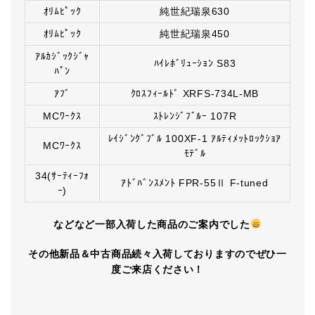
ｵﾘﾑﾋﾟｯｸ
純世紀瑞泉630
ｵﾘﾑﾋﾟｯｸ
純世紀瑞泉450
ｱﾙｶｼﾞｯｸｼﾞｬ
ﾊｲﾚﾎﾞﾘｭｰｼｮﾝ S83
ﾊﾟﾝ
ｱﾌﾞ
ｸﾛｽﾌｨｰﾙﾄﾞ XRFS-734L-MB
MCﾜｰｸｽ
ｽﾄﾚﾝｼﾞﾌﾞﾙｰ 107R
ﾚｲｼﾞﾝｸﾞﾌﾞﾙ 100XF-1 ｱﾙﾃｨﾒｯﾄﾛｯｸｼｮｱ
MCﾜｰｸｽ
ﾓﾃﾞﾙ
34(ｻｰﾃｨｰﾌｫ
ｱﾄﾞﾊﾞﾝｽﾒﾝﾄ FPR-55Ⅱ F-tuned
ｰ)
などなど一部入荷した商品のご案内でした
その他新品＆中古商品続々入荷しておりますのでぜひ一
度ご来店ください！