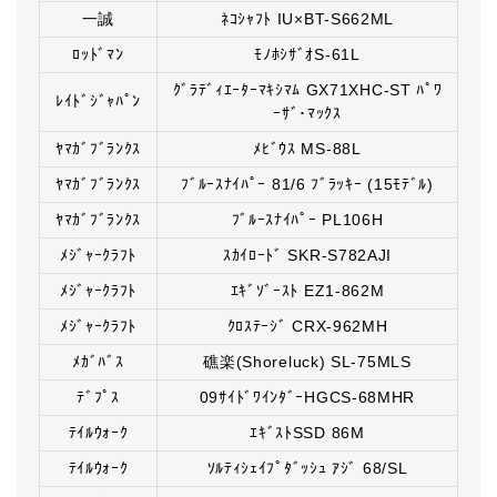
一誠
ﾈｺｼｬﾌﾄ IU×BT-S662ML
ﾛｯﾄﾞﾏﾝ
ﾓﾉﾎｼｻﾞｵS-61L
ｸﾞﾗﾃﾞｨｴｰﾀｰﾏｷｼﾏﾑ GX71XHC-ST ﾊﾟﾜ
ﾚｲﾄﾞｼﾞｬﾊﾟﾝ
ｰｻﾞ･ﾏｯｸｽ
ﾔﾏｶﾞﾌﾞﾗﾝｸｽ
ﾒﾋﾞｳｽ MS-88L
ﾔﾏｶﾞﾌﾞﾗﾝｸｽ
ﾌﾞﾙｰｽﾅｲﾊﾟｰ 81/6 ﾌﾞﾗｯｷｰ (15ﾓﾃﾞﾙ)
ﾔﾏｶﾞﾌﾞﾗﾝｸｽ
ﾌﾞﾙｰｽﾅｲﾊﾟｰ PL106H
ﾒｼﾞｬｰｸﾗﾌﾄ
ｽｶｲﾛｰﾄﾞ SKR-S782AJI
ﾒｼﾞｬｰｸﾗﾌﾄ
ｴｷﾞｿﾞｰｽﾄ EZ1-862M
ﾒｼﾞｬｰｸﾗﾌﾄ
ｸﾛｽﾃｰｼﾞ CRX-962MH
ﾒｶﾞﾊﾞｽ
礁楽(Shoreluck) SL-75MLS
ﾃﾞﾌﾟｽ
09ｻｲﾄﾞﾜｲﾝﾀﾞｰHGCS-68MHR
ﾃｲﾙｳｫｰｸ
ｴｷﾞｽﾄSSD 86M
ﾃｲﾙｳｫｰｸ
ｿﾙﾃｨｼｪｲﾌﾟﾀﾞｯｼｭ ｱｼﾞ 68/SL