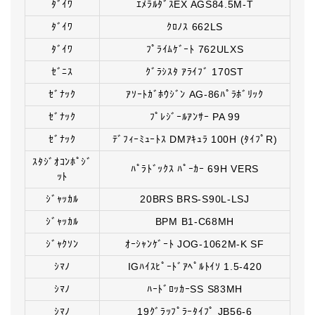
ﾀﾞｲﾜ
ｴﾒﾗﾙﾀﾞｽEX AGS84.5M-T
ﾀﾞｲﾜ
ｸﾛﾉｽ 662LS
ﾀﾞｲﾜ
ﾌﾟﾗｲﾑｹﾞｰﾄ 762ULXS
ｾﾞﾆｽ
ｸﾞﾗｼｽﾀ ｱﾗｲﾌﾞ 170ST
ｾﾞﾅｯｸ
ｱｿｰﾄｶﾞﾎｳｼﾞﾝ AG-86ﾊﾟﾗﾎﾞﾘｯｸ
ｾﾞﾅｯｸ
ﾌﾟﾚｼﾞｰﾙｱﾝｻｰ PA 99
ｾﾞﾅｯｸ
ﾃﾞﾌｨｰﾐｭｰﾄｽ DMｱｷｭﾗ 100H (ﾀｲﾌﾟR)
ｽﾀｼﾞｵｺﾝﾎﾟｼﾞ
ﾊﾟﾗﾄﾞｯｸｽ ﾊﾟｰｶｰ 69H VERS
ｯﾄ
ｼﾞｬｯｶﾙ
20BRS BRS-S90L-LSJ
ｼﾞｬｯｶﾙ
BPM B1-C68MH
ｼﾞｬｸｿﾝ
ｵｰｼｬﾝｹﾞｰﾄ JOG-1062M-K SF
ｼﾏﾉ
IGﾊｲｽﾋﾟｰﾄﾞｱﾍﾟﾙﾄｲｿ 1.5-420
ｼﾏﾉ
ﾊｰﾄﾞﾛｯｶｰSS S83MH
ｼﾏﾉ
19ｸﾞﾗｯﾌﾟﾗｰﾀｲﾌﾟ JB56-6