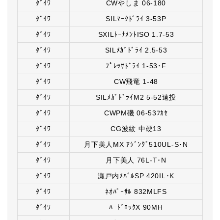
ﾀﾞｲﾜ
CWやしま 06-180
ﾀﾞｲﾜ
SILﾏｰｸﾄﾞﾗｲ 3-53P
ﾀﾞｲﾜ
SXILﾄｰﾅﾒﾝﾄISO 1.7-53
ﾀﾞｲﾜ
SILﾒｶﾞﾄﾞﾗｲ 2.5-53
ﾀﾞｲﾜ
ﾌﾟﾚｯｻﾄﾞﾗｲ 1-53･F
ﾀﾞｲﾜ
CW飛竜 1-48
ﾀﾞｲﾜ
SILﾒｶﾞﾄﾞﾗｲM2 5-52遠投
ﾀﾞｲﾜ
CWPM磯 06-53ﾌｶｾ
ﾀﾞｲﾜ
CG波紋 中硬13
ﾀﾞｲﾜ
月下美人MX ｱｼﾞﾝｸﾞ510UL-S･N
ﾀﾞｲﾜ
月下美人 76L-T･N
ﾀﾞｲﾜ
瀬戸内ﾒﾊﾞﾙSP 420IL･K
ﾀﾞｲﾜ
ﾈｵﾊﾞｰｻﾙ 832MLFS
ﾀﾞｲﾜ
ﾊｰﾄﾞﾛｯｸX 90MH