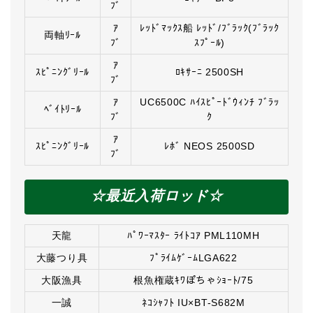
ﾌﾞ
ｱ
ﾚｯﾄﾞﾏｯｸｽ船 ﾚｯﾄﾞ/ﾌﾞﾗｯｸ(ﾌﾞﾗｯｸ
両軸ﾘｰﾙ
ﾌﾞ
ｽﾌﾟｰﾙ)
ｱ
ｽﾋﾟﾆﾝｸﾞﾘｰﾙ
ﾛｷｻｰﾆ 2500SH
ﾌﾞ
ｱ
UC6500C ﾊｲｽﾋﾟｰﾄﾞｳｨﾝﾁ ﾌﾞﾗｯ
ﾍﾞｲﾄﾘｰﾙ
ﾌﾞ
ｸ
ｱ
ｽﾋﾟﾆﾝｸﾞﾘｰﾙ
ﾚﾎﾞ NEOS 2500SD
ﾌﾞ
☆最近入荷ロッド☆
天龍
ﾊﾟﾜｰﾏｽﾀｰ ﾗｲﾄｺｱ PML110MH
大藤つり具
ﾌﾟﾗｲﾑｹﾞｰﾑLGA622
大阪漁具
根魚権蔵ｷﾜぽちゃｼｮｰﾄ/75
一誠
ﾈｺｼｬﾌﾄ IU×BT-S682M