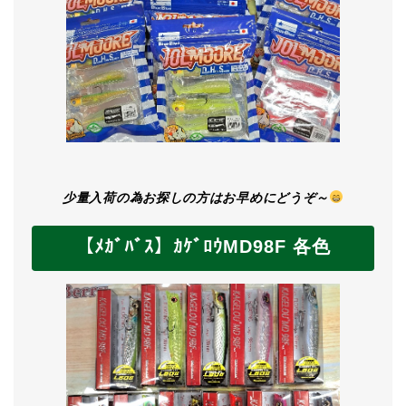
少量入荷の為お探しの方はお早めにどうぞ～
【ﾒｶﾞﾊﾞｽ】ｶｹﾞﾛｳMD98F 各色