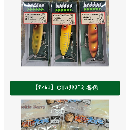
【ﾃｨﾑｺ】CTﾊﾘﾈｽﾞﾐ 各色