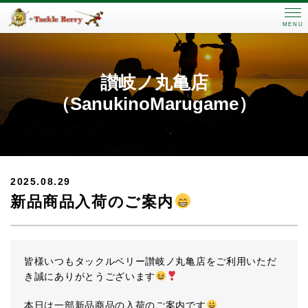
MENU
讃岐ノ丸亀店
（SanukinoMarugame）
2025.08.29
新品商品入荷のご案内
皆様いつもタックルベリー讃岐ノ丸亀店をご利用いただ
き誠にありがとうございます
本日は一部新品商品の入荷のご案内です