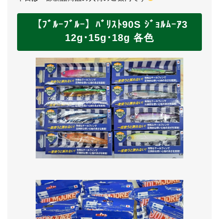
【ﾌﾞﾙｰﾌﾞﾙｰ】ﾊﾞﾘｽﾄ90S ｼﾞｮﾙﾑｰｱ3
12g･15g･18g 各色