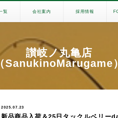
一覧
会社案内
採用情報
F
讃岐ノ丸亀店
（SanukinoMarugame
2025.07.23
新品商品入荷＆25日タックルベリーd