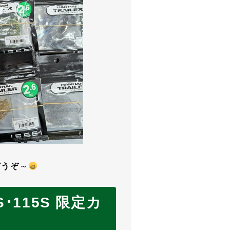
どうぞ
～
95S･115S 限定カ