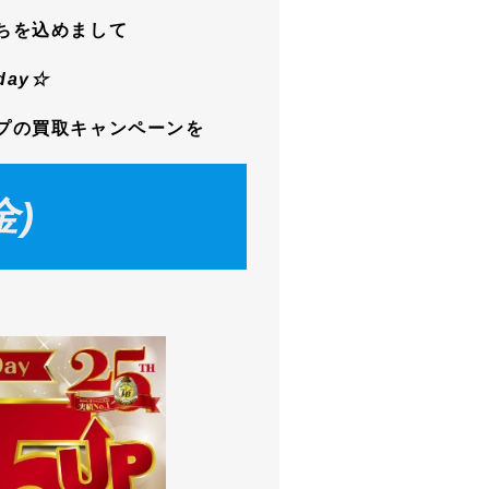
ちを込めまして
ay☆
プの買取キャンペーンを
金)