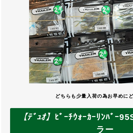
どちらも少量入荷の為お早めに
【ﾃﾞｭｵ】
ﾋﾞｰﾁｳｫｰｶｰﾘﾝﾊﾞｰ
ラー