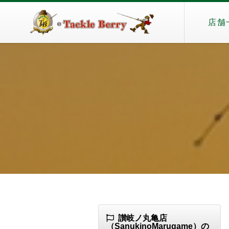
店舗
讃岐ノ丸亀店
（SanukinoMarugame）の