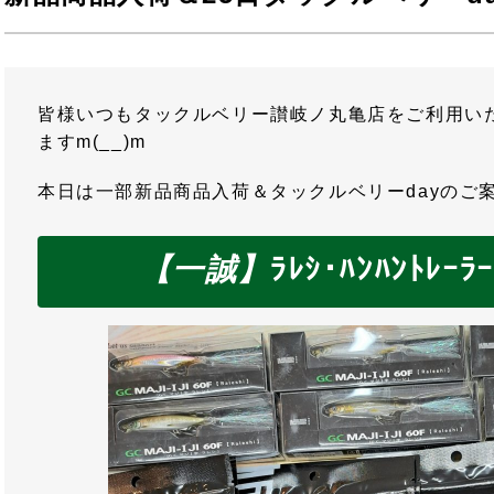
皆様いつもタックルベリー讃岐ノ丸亀店をご利用い
ますm(__)m
本日は一部新品商品入荷＆タックルベリーdayのご
【一誠】
ﾗﾚｼ･ﾊﾝﾊﾝﾄﾚｰ