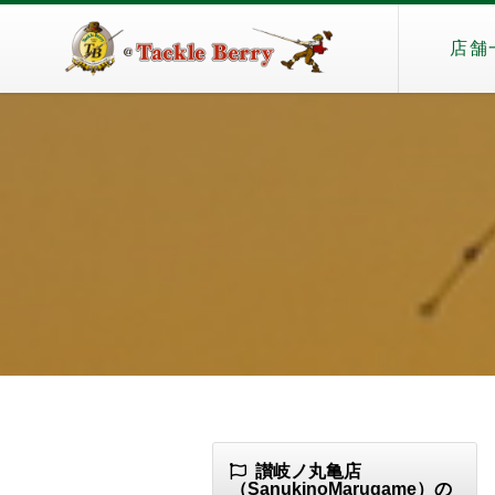
店舗
讃岐ノ丸亀店
（SanukinoMarugame）の