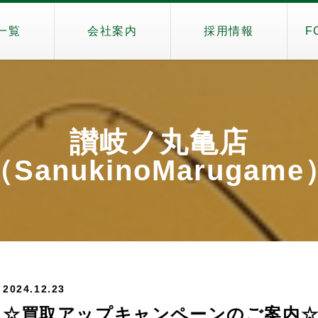
一覧
会社案内
採用情報
F
讃岐ノ丸亀店
（SanukinoMarugame
2024.12.23
☆買取アップキャンペーンのご案内