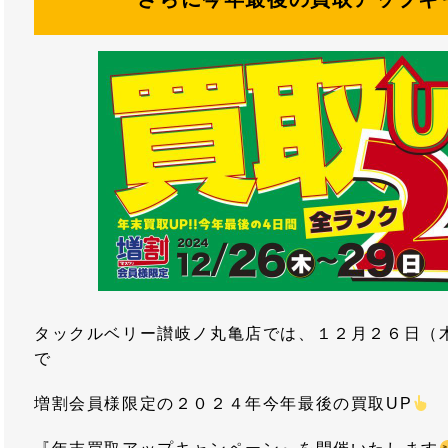
タックルベリー讃岐ノ丸亀店では、１２月２６日（
で
増割会員様限定の２０２４年今年最後の買取UP