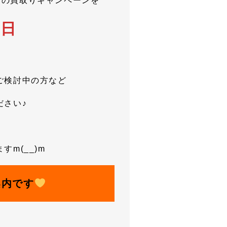
プの買取りキャンペーンを
５日
ご検討中の方など
ださい♪
m(__)m
案内です