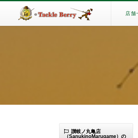
店舗
讃岐ノ丸亀店
（SanukinoMarugame）の