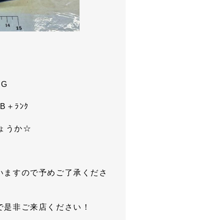
XG
 B＋ﾗﾝｸ
ょうか☆
いますので予めご了承くださ
で是非ご来店ください！