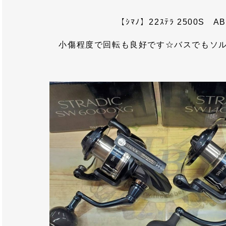
【ｼﾏﾉ】22ｽﾃﾗ 2500S AB
小傷程度で回転も良好です☆バスでもソ