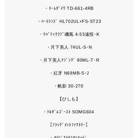
・ﾁｰﾑﾀﾞｲﾜ TD-661-4RB
・ﾊｰﾄﾗﾝﾄﾞ HL702UL+FS-ST23
・ﾘﾊﾞﾃｨｸﾗﾌﾞ磯風 4-53遠投･K
・月下美人 74UL-S･N
・月下美人ｱｼﾞﾝｸﾞ 80ML-T･R
・紅牙 N69MB-S･J
・帆影 30-270
【ひしも】
・ｿﾙﾀﾞﾑｺﾞｰｽﾄ SOMG604
【ﾌﾗｯｸﾞﾒﾝﾄﾌｧｸﾄﾘｰ】
・ｵﾘｼﾞﾅﾙｶｽﾀﾑﾛｯﾄﾞ