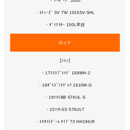
・ｼｰﾎﾞｰｸﾞ 200J
・ｽﾃｨｰｽﾞ SV TW 1016SV-SHL
・ﾀﾞｲﾅｽﾀｰ 150L早技
ロッド
【ｼﾏﾉ】
・17ｴｸｽﾌﾟﾗｲﾄﾞ 168MH-2
・18ﾎﾟｲｽﾞﾝｱﾄﾞﾚﾅ 1610M-G
・19ｿｱﾚBB S76UL-S
・22ｿｱﾚSS S76ULT
・ｴｷｻｲﾄｹﾞｰﾑ ﾀｲﾌﾟ73 HH195/R