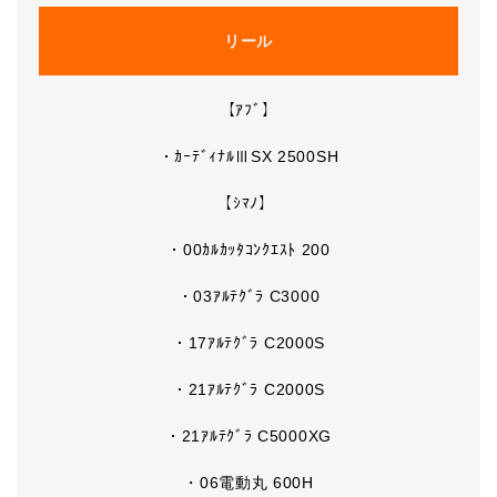
リール
【ｱﾌﾞ】
・ｶｰﾃﾞｨﾅﾙⅢSX 2500SH
【ｼﾏﾉ】
・00ｶﾙｶｯﾀｺﾝｸｴｽﾄ 200
・03ｱﾙﾃｸﾞﾗ C3000
・17ｱﾙﾃｸﾞﾗ C2000S
・21ｱﾙﾃｸﾞﾗ C2000S
・21ｱﾙﾃｸﾞﾗ C5000XG
・06電動丸 600H