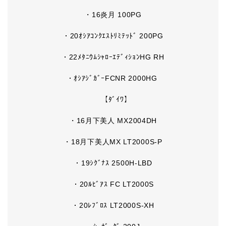
・16炎月 100PG
・20ｵｼｱｺﾝｸｴｽﾄﾘﾐﾃｯﾄﾞ 200PG
・22ﾒﾀﾆｳﾑｼｬﾛｰｴﾃﾞｨｼｮﾝHG RH
・ｵｼｱｼﾞｶﾞｰFCNR 2000HG
【ﾀﾞｲﾜ】
・16月下美人 MX2004DH
・18月下美人MX LT2000S-P
・19ｼｸﾞﾅｽ 2500H-LBD
・20ﾙﾋﾞｱｽ FC LT2000S
・20ﾚﾌﾞﾛｽ LT2000S-XH