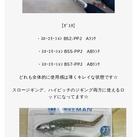
【ｾﾞｽﾀ】
・ｽﾛｰｴﾓｰｼｮﾝ B52-PPJ Aﾗﾝｸ
・ｽﾛｰｴﾓｰｼｮﾝ B55-PPJ ABﾗﾝｸ
・ｽﾛｰｴﾓｰｼｮﾝ B57-PPJ ABﾗﾝｸ
どれも全体的に使用感は薄くキレイな状態です☆
スロージギング、ハイピッチのジギング両方に使えるロ
ッドになってます☆