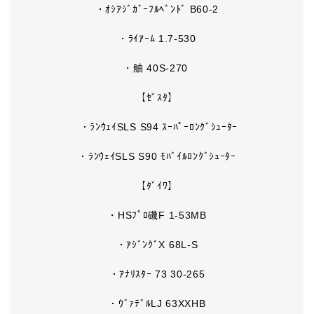
・ｵｼｱｼﾞｶﾞｰﾌﾙﾍﾞﾝﾄﾞ B60-2
・ﾗｲｱｰﾑ 1.7-530
・舳 40S-270
【ｾﾞｽﾀ】
・ﾗﾝｳｪｲSLS S94 ｽｰﾊﾟｰﾛﾝｸﾞｼｭｰﾀｰ
・ﾗﾝｳｪｲSLS S90 ﾓﾊﾞｲﾙﾛﾝｸﾞｼｭｰﾀｰ
【ﾀﾞｲﾜ】
・HSﾌﾟﾛ磯F 1-53MB
・ｱｼﾞﾝｸﾞX 68L-S
・ｱﾅﾘｽﾀｰ 73 30-265
・ｳﾞｧﾃﾞﾙLJ 63XXHB