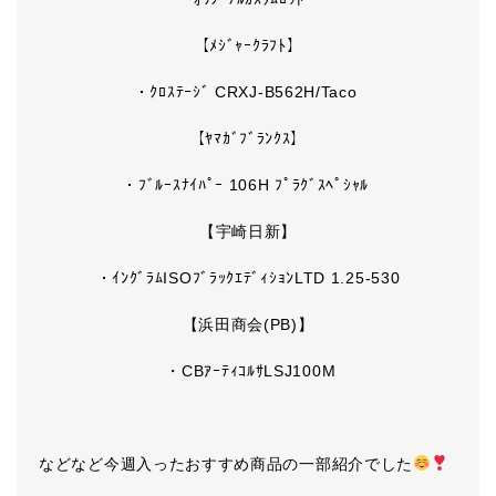
【ﾒｼﾞｬｰｸﾗﾌﾄ】
・ｸﾛｽﾃｰｼﾞ CRXJ-B562H/Taco
【ﾔﾏｶﾞﾌﾞﾗﾝｸｽ】
・ﾌﾞﾙｰｽﾅｲﾊﾟｰ 106H ﾌﾟﾗｸﾞｽﾍﾟｼｬﾙ
【宇崎日新】
・ｲﾝｸﾞﾗﾑISOﾌﾞﾗｯｸｴﾃﾞｨｼｮﾝLTD 1.25-530
【浜田商会(PB)】
・CBｱｰﾃｨｺﾙｻLSJ100M
などなど今週入ったおすすめ商品の一部紹介でした