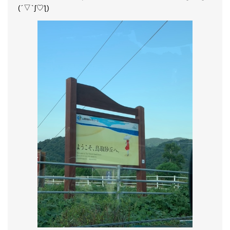
(´▽`ʃ♡ƪ)