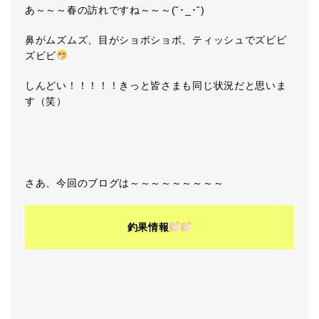
あ～～～春の訪れですね～～～(˘･_･˘)
鼻がムズムズ、目がショボショボ、ティッシュでズビビ
ズビビ
しんどい！！！！！きっと皆さまも同じ状況だと思いま
す（笑）
さあ、今回のブログは～～～～～～～～～
釣果情報