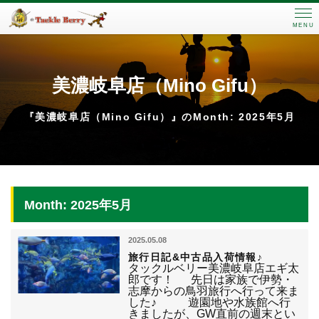
MENU
美濃岐阜店（Mino Gifu）
『美濃岐阜店（Mino Gifu）』のMonth: 2025年5月
Month: 2025年5月
2025.05.08
旅行日記&中古品入荷情報♪
タックルベリー美濃岐阜店エギ太
郎です！ 先日は家族で伊勢・
志摩からの鳥羽旅行へ行って来ま
した♪ 遊園地や水族館へ行
きましたが、GW直前の週末とい