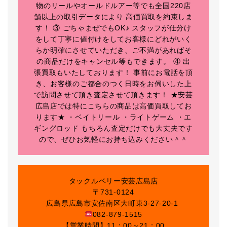
物のリールやオールドルアー等でも全国220店
舗以上の取引データにより 高価買取を約束しま
す！ ③ ごちゃまぜでもOK♪ スタッフが仕分け
をして丁寧に値付けをしてお客様にどれがいく
らか明確にさせていただき、ご不満があればそ
の商品だけをキャンセル等もできます。 ④ 出
張買取もいたしております！ 事前にお電話を頂
き、お客様のご都合のつく日時をお伺いした上
で訪問させて頂き査定させて頂きます！ ★安芸
広島店では特にこちらの商品は高価買取してお
ります★ ・ベイトリール ・ライトゲーム ・エ
ギングロッド もちろん査定だけでも大丈夫です
ので、ぜひお気軽にお持ち込みください＾＾
タックルベリー安芸広島店
〒731-0124
広島県広島市安佐南区大町東3-27-20-1
082-879-1515
【営業時間】11：00～21：00