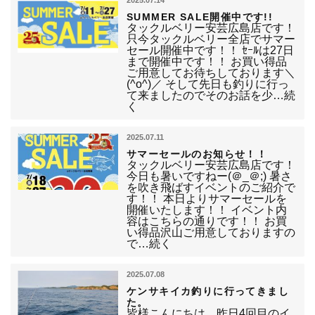
2025.07.14
SUMMER SALE開催中です!!
タックルベリー安芸広島店です！
只今タックルベリー全店でサマー
セール開催中です！！ ｾｰﾙは27日
まで開催中です！！ お買い得品
ご用意してお待ちしております＼
(^o^)／ そして先日も釣りに行っ
て来ましたのでそのお話を少…続
く
2025.07.11
サマーセールのお知らせ！！
タックルベリー安芸広島店です！
今日も暑いですねー(＠_＠;) 暑さ
を吹き飛ばすイベントのご紹介で
す！！ 本日よりサマーセールを
開催いたします！！ イベント内
容はこちらの通りです！！ お買
い得品沢山ご用意しておりますの
で…続く
2025.07.08
ケンサキイカ釣りに行ってきまし
た。
皆様こんにちは、昨日4回目のイ