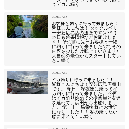
うデカ…続く
2025.07.18
お客様と釣りに行って来ました！
皆様こんにちは！ タックルベリ
ー安芸広島店の渡邉です(#^.^#)
本日も釣果情報などお届けしま
す！ その前に先日お客様と一緒
に釣りに行って来ましたのでその
内容を少しだけ載せていきます♪
大自然の景色からスタートしてい
き…続く
2025.07.16
イカ釣りに行って来ました！！
皆様こんにちは！安芸広島店横山
です。 昨日、深夜便に乗ってイ
カ釣りに行って来ました。 今回
はイカ釣り始めての従業員と友達
を連れて、浜田から出船しまし
た。 第二十二昌栄丸様にお世話
になりました！！ 私の乗りたい
船に乗れて１…続く