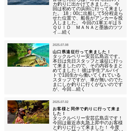
カ釣りに出かけてきました。 今
回は初めての浜田に行って来まし
た。 18：00に出船して5分程走ら
せた位置で、船長がアンカーを投
入しました。 今回の1軍エギはＳ
ＱＵＩＤ ＭＡＮＡと墨族のツツ
イ…続く
2025.07.08
山口県遠征行って来ました！
タックルベリー安芸広島店です。
本日は先日スタッフと遠征に行っ
て来ましたので、その内容をまと
めてました！ 彼は学生アルバイ
トで1回生から働いてくれている
スタッフですが、車が無いのでた
まにしか釣りに行くがないのです
が、今回…続く
2025.07.02
お客様と同伴で釣りに行って来ま
した！
タックルベリー安芸広島店です！
今回は最近赤丸急上昇中のお客様
と釣りに行って来ました！ 今度