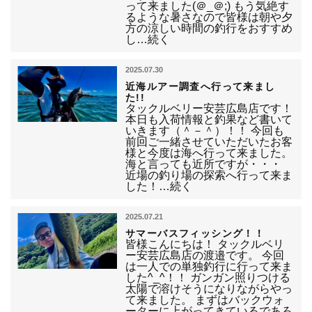
って来ました(＠_＠;) もう気絶す
るような暑さなので皆様は朝や夕
方の涼しい時間の釣行をおすすめ
し…続く
2025.07.30
近海ルアー調査へ行って来まし
た!!
タックルベリー安芸広島店です！
本日も入荷情報と釣果など書いて
いきます（＾－＾）！！ 今回も
前回ご一緒させていただいたお客
様と今度は海へ行って来ました。
海と言っても近所ですが・・・
近場の釣り場の探索へ行って来ま
した！…続く
2025.07.21
サマーバスフィッシング！！
皆様こんにちは！ タックルベリ
ー安芸広島店の渡邉です。 今回
は一人での単独釣行に行って来ま
した^_^！！ ガンガン照りつける
太陽で溶けそうになりながらやっ
て来ました。 まずはバックウォ
ーターに上がってきているであろ