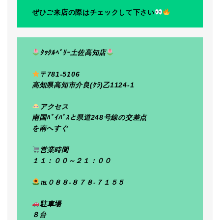
ぜひご来店の際はチェックして下さい
ﾀｯｸﾙﾍﾞﾘｰ土佐高知店
〒781-5106
高知県高知市介良(ｹﾗ)乙1124-1
アクセス
南国ﾊﾞｲﾊﾟｽと県道248号線の交差点
を南へすぐ
営業時間
１１：００～２１：００
℡０８８-８７８-７１５５
駐車場
８台