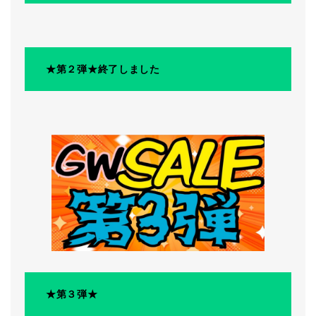
★第２弾★終了しました
★第３弾★