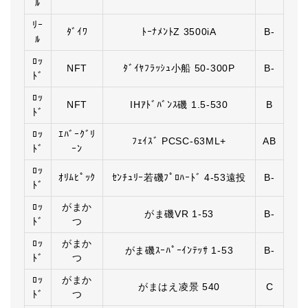
ﾙ
ﾘｰ
ﾀﾞｲﾜ
ﾄｰﾅﾒﾝﾄZ 3500iA
B-
ﾙ
ﾛｯ
NFT
ﾀﾞｲﾔﾌﾗｯｼｭ小船 50-300P
B-
ﾄﾞ
ﾛｯ
NFT
IHｱﾄﾞﾊﾞﾝｽ磯 1.5-530
B
ﾄﾞ
ﾛｯ
ｴﾊﾞｰｸﾞﾘ
ﾌｪｲｽﾞ PCSC-63ML+
AB
ﾄﾞ
ｰﾝ
ﾛｯ
ｵﾘﾑﾋﾟｯｸ
ｾﾝﾁｭﾘｰ若磯ﾌﾟﾛﾊｰﾄﾞ 4-53遠投
B-
ﾄﾞ
ﾛｯ
がまか
がま磯VR 1-53
B-
ﾄﾞ
つ
ﾛｯ
がまか
がま磯ｽｰﾊﾟｰｲﾝﾃｯｻ 1-53
B-
ﾄﾞ
つ
ﾛｯ
がまか
がまはえ凌景 540
C
ﾄﾞ
つ