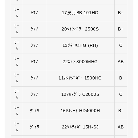
ﾘｰ
ｼﾏﾉ
17炎月BB 101HG
B+
ﾙ
ﾘｰ
ｼﾏﾉ
20ﾂｲﾝﾊﾟﾜｰ 2500S
B+
ﾙ
ﾘｰ
ｼﾏﾉ
13ﾒﾀﾆｳﾑHG (RH)
C
ﾙ
ﾘｰ
ｼﾏﾉ
22ｽﾃﾗ 3000MHG
AB
ﾙ
ﾘｰ
ｼﾏﾉ
11ｵｼｱｼﾞｶﾞｰ 1500HG
B
ﾙ
ﾘｰ
ｼﾏﾉ
12ｱﾙﾃｸﾞﾗ C2000S
C
ﾙ
ﾘｰ
ﾀﾞｲﾜ
16ｾﾙﾃｰﾄ HD4000H
B-
ﾙ
ﾘｰ
ﾀﾞｲﾜ
22ｿﾙﾃｨｶﾞ 15H-SJ
AB
ﾙ