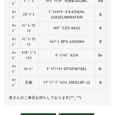
ﾃﾞﾌﾟｽ
ｻｲﾄﾞﾜｲﾝﾀﾞｰEMB-602ML
AB
ﾄﾞ
ﾛｯ
ﾃﾞｽﾄﾛｲﾔｰ F4-63X(Hi-
ﾒｶﾞﾊﾞｽ
B
ﾄﾞ
10X)ELIMINATOR
ﾛｯ
ﾒｼﾞｬｰｸﾗ
ｺﾙｻﾞ CZS-64UL
B
ﾄﾞ
ﾌﾄ
ﾛｯ
ﾒｼﾞｬｰｸﾗ
ｿﾙﾊﾟﾗ SPS-1062MH
B
ﾄﾞ
ﾌﾄ
ﾛｯ
ﾔﾏｶﾞﾌﾞﾗ
ｷﾞｬﾗﾊﾄﾞ 62/4
B+
ﾄﾞ
ﾝｸｽ
ﾛｯ
ﾘｮｰﾋﾞ
ﾀﾞｲﾅﾌｧｲﾄ DFGFW782L
B-
ﾄﾞ
ﾛｯ
天龍
ﾏｸﾞﾅｼﾞｸﾞｼｽﾃﾑ JS591SP-12
B
ﾄﾞ
皆さんのご来店お待ちしております(*^_^*)