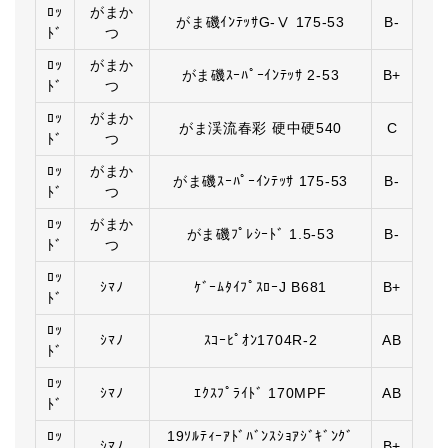
ﾛｯ
がまか
がま磯ｲﾝﾃｯｻG-Ⅴ 175-53
B-
ﾄﾞ
つ
ﾛｯ
がまか
がま磯ｽｰﾊﾟｰｲﾝﾃｯｻ 2-53
B+
ﾄﾞ
つ
ﾛｯ
がまか
がま渓流春彩 硬中硬540
C
ﾄﾞ
つ
ﾛｯ
がまか
がま磯ｽｰﾊﾟｰｲﾝﾃｯｻ 175-53
B-
ﾄﾞ
つ
ﾛｯ
がまか
がま磯ﾌﾟﾚｼｰﾄﾞ 1.5-53
B-
ﾄﾞ
つ
ﾛｯ
ｼﾏﾉ
ｹﾞｰﾑﾀｲﾌﾟｽﾛｰJ B681
B+
ﾄﾞ
ﾛｯ
ｼﾏﾉ
ｽｺｰﾋﾟｵﾝ1704R-2
AB
ﾄﾞ
ﾛｯ
ｼﾏﾉ
ｴｸｽﾌﾟﾗｲﾄﾞ 170MPF
AB
ﾄﾞ
ﾛｯ
19ｿﾙﾃｨｰｱﾄﾞﾊﾞﾝｽｼｮｱｼﾞｷﾞﾝｸﾞ
ｼﾏﾉ
B+