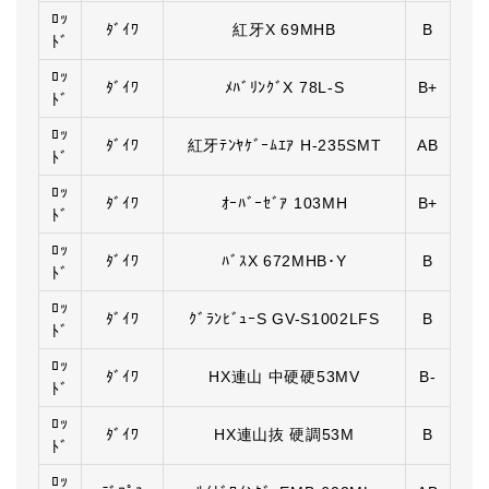
ﾛｯ
ﾀﾞｲﾜ
紅牙X 69MHB
B
ﾄﾞ
ﾛｯ
ﾀﾞｲﾜ
ﾒﾊﾞﾘﾝｸﾞX 78L-S
B+
ﾄﾞ
ﾛｯ
ﾀﾞｲﾜ
紅牙ﾃﾝﾔｹﾞｰﾑｴｱ H-235SMT
AB
ﾄﾞ
ﾛｯ
ﾀﾞｲﾜ
ｵｰﾊﾞｰｾﾞｱ 103MH
B+
ﾄﾞ
ﾛｯ
ﾀﾞｲﾜ
ﾊﾞｽX 672MHB･Y
B
ﾄﾞ
ﾛｯ
ﾀﾞｲﾜ
ｸﾞﾗﾝﾋﾞｭｰS GV-S1002LFS
B
ﾄﾞ
ﾛｯ
ﾀﾞｲﾜ
HX連山 中硬硬53MV
B-
ﾄﾞ
ﾛｯ
ﾀﾞｲﾜ
HX連山抜 硬調53M
B
ﾄﾞ
ﾛｯ