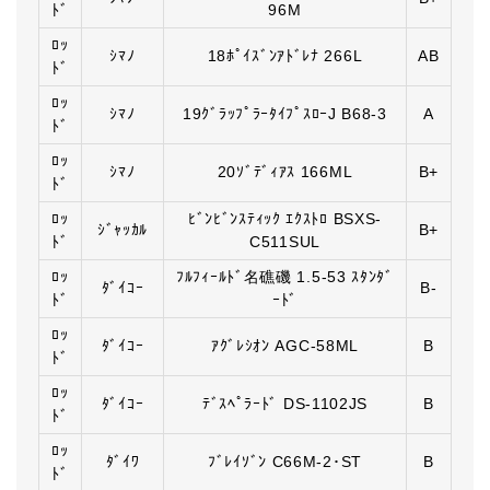
ﾄﾞ
96M
ﾛｯ
ｼﾏﾉ
18ﾎﾟｲｽﾞﾝｱﾄﾞﾚﾅ 266L
AB
ﾄﾞ
ﾛｯ
ｼﾏﾉ
19ｸﾞﾗｯﾌﾟﾗｰﾀｲﾌﾟｽﾛｰJ B68-3
A
ﾄﾞ
ﾛｯ
ｼﾏﾉ
20ｿﾞﾃﾞｨｱｽ 166ML
B+
ﾄﾞ
ﾛｯ
ﾋﾞﾝﾋﾞﾝｽﾃｨｯｸ ｴｸｽﾄﾛ BSXS-
ｼﾞｬｯｶﾙ
B+
ﾄﾞ
C511SUL
ﾛｯ
ﾌﾙﾌｨｰﾙﾄﾞ名礁磯 1.5-53 ｽﾀﾝﾀﾞ
ﾀﾞｲｺｰ
B-
ﾄﾞ
ｰﾄﾞ
ﾛｯ
ﾀﾞｲｺｰ
ｱｸﾞﾚｼｵﾝ AGC-58ML
B
ﾄﾞ
ﾛｯ
ﾀﾞｲｺｰ
ﾃﾞｽﾍﾟﾗｰﾄﾞ DS-1102JS
B
ﾄﾞ
ﾛｯ
ﾀﾞｲﾜ
ﾌﾞﾚｲｿﾞﾝ C66M-2･ST
B
ﾄﾞ