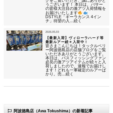
グをご覧いただき、誠にありがと
うございます！ 本日は、バサー
の皆様大注目の激アツ入荷情報を
お届けいたします
DSTYLE「ギーラカンス 4イン
チ」待望の入…続く
2026.05.03
【最新入荷】ヴィローラハード等
最新ルアー続々入荷中！
皆さまこんにちは！タックルベリ
ー阿波徳島店の店舗ブログをご覧
いただきありがとうございます。
本日は、バスフィッシングファン
必見の激アツアイテムが続々と入
荷しましたので、速報でお届けし
ます！どれも一軍確定のルアーば
かり。売…続く
阿波徳島店（Awa Tokushima）の新着記事