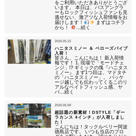
をご利用いただきありがとうござ
います。 本日は、バスアングラ
ーもロックフィッシュファンも見
逃せない、激アツな入荷情報をお
届けします！
まずはコチラ
から！
…続く
2026.05.15
ハニタスミノー ＆ ベローズバイブ
入荷！
皆さん、こんにちは！ 新入荷情
報です！ 1. 現場で「モードチェ
ンジ」!? ギミックの塊『ハニタス
ミノー』 まず1つ目は、マドタチ
の「ハニタスミノー」。 パッケ
ージ越しでも伝わってくるこのリ
アルなベイトフィッシュ感、ヤ
バ…続く
2026.05.08
超話題の新素材！DSTYLE「ギー
ラカンス 4インチ」が入荷しまし
た！
こんにちは！タックルベリー阿波
徳島店です。 いつも当店のブロ