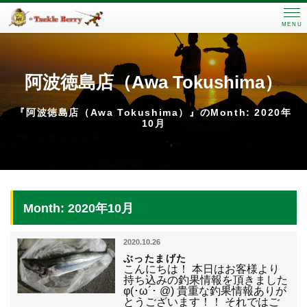
MENU
阿波徳島店（Awa Tokushima）
『阿波徳島店（Awa Tokushima）』のMonth: 2020年
10月
Month: 2020年10月
2020.10.26
ぶったまげた
こんにちは！ 本日はお客様より
持ち込みの釣果情報を頂きました
φ(･ω´･ @) 貴重な釣果情報ありが
とうございます！！ それではご