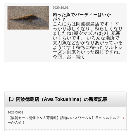
2020.10.01
釣った魚でパーティーはいか
が？？
こんにちは阿波徳島店です！ す
っかり涼しくなり、秋らしくなり
ましたね♪朝夕マズメは少し肌寒
いくらいです。 いろんな場所で
太刀魚などがかなりあがっている
ようです！待ちに待ったソルトシ
ーズン到来といった感じですね。
今回、お…続く
阿波徳島店（Awa Tokushima）の新着記事
2026/08/01
【協賛セール開催中＆入荷情報】話題のバスワーム＆注目のソルトルア
ーが入荷！