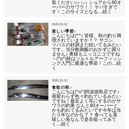
覧ください♪♪ ↓↓↓ ショアから90オ
ーバーのサワラ！！ ヤバすぎで
す！このサイズとなる…続く
2020.10.22
楽しい季節♪
こんにちは(^^♪ 皆様、秋の釣り満
喫されていますか？？ サゴシ、
ツバスの好調まだ続いてるみたい
です。当分晩御飯のおかずに困り
ません♪ 奥様もニッコニコですね
～(^o^)秋はソルトルアーフィッシ
ング入門に最適な季節！この…続
く
2020.10.13
食欲の秋♪
こんにちは(^o^)阿波徳島店です♪
相変わらず色々釣れているみたい
ですね！最近よく耳にするのがサ
ワラの釣果 なんと90オーバーと
かも釣れてるみたいです今年は当
たり年なのかな？？ 食べても美
味しい魚なんで是非狙ってみて
く…続く