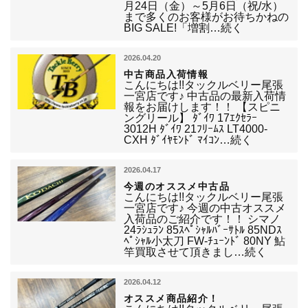
月24日（金）～5月6日（祝/水）
まで多くのお客様がお待ちかねの
BIG SALE!「増割…続く
2026.04.20
中古商品入荷情報
こんにちは!!タックルベリー尾張
一宮店です♪ 中古品の最新入荷情
報をお届けします！！ 【スピニ
ングリール】 ﾀﾞｲﾜ 17ｴｸｾﾗｰ
3012H ﾀﾞｲﾜ 21ﾌﾘｰﾑｽ LT4000-
CXH ﾀﾞｲﾔﾓﾝﾄﾞ ﾏｲｺﾝ…続く
2026.04.17
今週のオススメ中古品
こんにちは!!タックルベリー尾張
一宮店です♪ 今週の中古オススメ
入荷品のご紹介です！！ シマノ
24ﾗｼｭﾗﾝ 85ｽﾍﾟｼｬﾙﾊﾞｰｻﾄﾙ 85NDｽ
ﾍﾟｼｬﾙ小太刀 FW-ﾁｭｰﾝﾄﾞ 80NY 鮎
竿買取させて頂きまし…続く
2026.04.12
オススメ商品紹介！