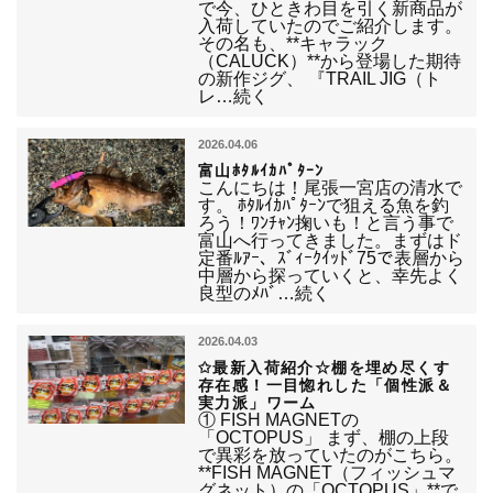
で今、ひときわ目を引く新商品が
入荷していたのでご紹介します。
その名も、**キャラック
（CALUCK）**から登場した期待
の新作ジグ、 『TRAIL JIG（ト
レ…続く
2026.04.06
富山ﾎﾀﾙｲｶﾊﾟﾀｰﾝ
こんにちは！尾張一宮店の清水で
す。 ﾎﾀﾙｲｶﾊﾟﾀｰﾝで狙える魚を釣
ろう！ﾜﾝﾁｬﾝ掬いも！と言う事で
富山へ行ってきました。まずはド
定番ﾙｱｰ、ｽﾞｨｰｸｲｯﾄﾞ75で表層から
中層から探っていくと、幸先よく
良型のﾒﾊﾞ…続く
2026.04.03
✩最新入荷紹介☆棚を埋め尽くす
存在感！一目惚れした「個性派＆
実力派」ワーム
① FISH MAGNETの
「OCTOPUS」 まず、棚の上段
で異彩を放っていたのがこちら。
**FISH MAGNET（フィッシュマ
グネット）の「OCTOPUS」**で