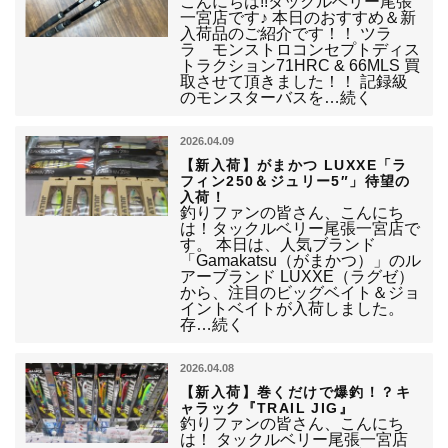
こんにちは!!タックルベリー尾張
一宮店です♪ 本日のおすすめ＆新
入荷品のご紹介です！！ ツラ
ラ モンストロコンセプトディス
トラクション71HRC & 66MLS 買
取させて頂きました！！ 記録級
のモンスターバスを…続く
2026.04.09
【新入荷】がまかつ LUXXE「ラ
フィン250＆ジュリー5″」待望の
入荷！
釣りファンの皆さん、こんにち
は！タックルベリー尾張一宮店で
す。 本日は、人気ブランド
「Gamakatsu（がまかつ）」のル
アーブランド LUXXE（ラグゼ）
から、注目のビッグベイト＆ジョ
イントベイトが入荷しました。
存…続く
2026.04.08
【新入荷】巻くだけで爆釣！？キ
ャラック『TRAIL JIG』
釣りファンの皆さん、こんにち
は！ タックルベリー尾張一宮店