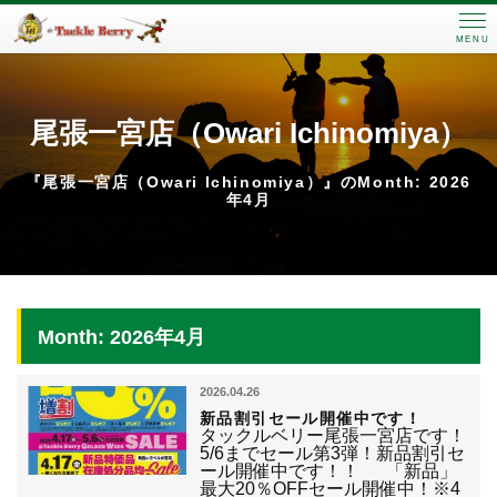
MENU
尾張一宮店（Owari Ichinomiya）
『尾張一宮店（Owari Ichinomiya）』のMonth: 2026
年4月
Month: 2026年4月
2026.04.26
新品割引セール開催中です！
タックルベリー尾張一宮店です！
5/6までセール第3弾！新品割引セ
ール開催中です！！ 「新品」
最大20％OFFセール開催中！※4