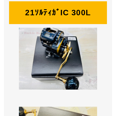
21ｿﾙﾃｨｶﾞIC 300L