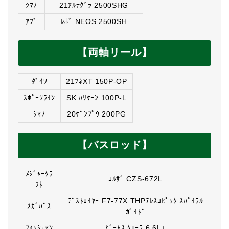
ｼﾏﾉ
21ｱﾙﾃｸﾞﾗ 2500SHG
ｱﾌﾞ
ﾚﾎﾞ NEOS 2500SH
【両軸リール】
ﾀﾞｲﾜ
21ﾌﾈXT 150P-OP
ｽﾎﾟｰﾂﾗｲﾝ
SK ﾊﾘｹｰﾝ 100P-L
ｼﾏﾉ
20ｹﾞﾝﾌﾟｳ 200PG
【バスロッド】
ﾒｼﾞｬｰｸﾗ
ｺﾙｻﾞ CZS-672L
ﾌﾄ
ﾃﾞｽﾄﾛｲﾔｰ F7-77X THPﾃﾚｽｺﾋﾟｯｸ ｽﾊﾟｲﾗﾙ
ﾒｶﾞﾊﾞｽ
ｶﾞｲﾄﾞ
ﾌｨｯｼｭﾏﾝ
ﾋﾞｰﾑｽ ｸﾛｰﾗ 6.6L+