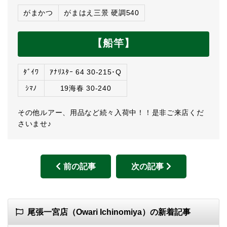
がまかつ
がまはえ三景 硬調540
【船竿】
ﾀﾞｲﾜ
ｱﾅﾘｽﾀｰ 64 30-215･Q
ｼﾏﾉ
19海春 30-240
その他ルアー、用品など続々入荷中！！是非ご来店くだ
さいませ♪
前の記事
次の記事
尾張一宮店（Owari Ichinomiya）の新着記事