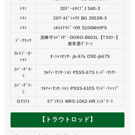
ｼﾏﾉ
20ｹﾞｰﾑﾀｲﾌﾟJ S60-3
ｼﾏﾉ
20ﾜｰﾙﾄﾞｼｬｳﾗ BG 2953R-3
ｼﾏﾉ
ｺﾙﾄｽﾅｲﾊﾟｰXR S106MH/PS
泥棒竿ｽﾊﾟｲﾀﾞｰDORO-B603L【TSｶﾗｰ】
ｼﾞｰｸﾗｯｸ
唐草墨ｸﾞﾘｰﾝ
ｸﾚｲｼﾞｰｵｰ
ｵｰｼｬﾝｾﾝｻｰ jb-67s OSE-jb67S
ｼｬﾝ
ｴﾊﾞｰｸﾞﾘｰ
ｿﾙﾃｨｰｾﾝｾｰｼｮﾝ PSSS-67S ｽｰﾊﾟｰｾﾝｻｰ
ﾝ
ｴﾊﾞｰｸﾞﾘｰ
ｿﾙﾃｨｰｾﾝｾｰｼｮﾝ PSSS-610S ﾘﾝﾊﾞｰﾃｨｯﾌﾟ
ﾝ
Gｸﾗﾌﾄ
ｾﾌﾞﾝｾﾝｽ MRS-1062-HR ﾐｯﾄﾞﾘｰﾌ
【トラウトロッド】