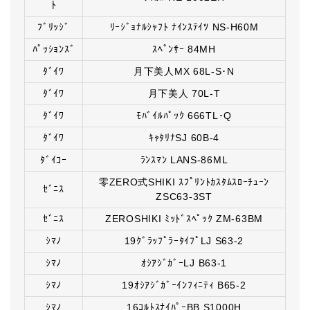
ﾄ
ﾌﾞﾘｯｼﾞ
ﾘｰｼﾞｮﾅﾙｼｬﾌﾄ ﾅｲﾝｽﾃｲﾂ NS-H60M
ﾊﾟｯｼｮﾝｽﾞ
ｽﾍﾟﾝｻｰ 84MH
ﾀﾞｲﾜ
月下美人MX 68L-S･N
ﾀﾞｲﾜ
月下美人 70L-T
ﾀﾞｲﾜ
ﾓﾊﾞｲﾙﾊﾟｯｸ 666TL･Q
ﾀﾞｲﾜ
ｷｬﾀﾘﾅSJ 60B-4
ﾀﾞｲｺｰ
ﾗﾝｽﾏﾝ LANS-86ML
零ZERO式SHIKI ｽﾌﾟﾘﾝﾄｶｽﾀﾑｽﾛｰﾁｭｰﾝ
ｾﾞﾆｽ
ZSC63-3ST
ｾﾞﾆｽ
ZEROSHIKI ﾐｯﾄﾞｽﾍﾟｯｸ ZM-63BM
ｼﾏﾉ
19ｸﾞﾗｯﾌﾟﾗｰﾀｲﾌﾟLJ S63-2
ｼﾏﾉ
ｵｼｱｼﾞｶﾞｰLJ B63-1
ｼﾏﾉ
19ｵｼｱｼﾞｶﾞｰｲﾝﾌｨﾆﾃｨ B65-2
ｼﾏﾉ
16ｺﾙﾄｽﾅｲﾊﾟｰBB S1000H