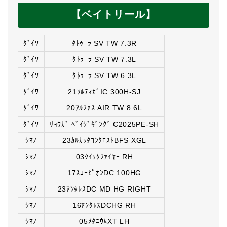
【ベイトリール】
ﾀﾞｲﾜ
ﾀﾄｩｰﾗ SV TW 7.3R
ﾀﾞｲﾜ
ﾀﾄｩｰﾗ SV TW 7.3L
ﾀﾞｲﾜ
ﾀﾄｩｰﾗ SV TW 6.3L
ﾀﾞｲﾜ
21ｿﾙﾃｨｶﾞIC 300H-SJ
ﾀﾞｲﾜ
20ｱﾙﾌｧｽ AIR TW 8.6L
ﾀﾞｲﾜ
ﾘｮｳｶﾞ ﾍﾞｲｼﾞｷﾞﾝｸﾞ C2025PE-SH
ｼﾏﾉ
23ｶﾙｶｯﾀｺﾝｸｴｽﾄBFS XGL
ｼﾏﾉ
03ｸｲｯｸﾌｧｲﾔｰ RH
ｼﾏﾉ
17ｽｺｰﾋﾟｵﾝDC 100HG
ｼﾏﾉ
23ｱﾝﾀﾚｽDC MD HG RIGHT
ｼﾏﾉ
16ｱﾝﾀﾚｽDCHG RH
ｼﾏﾉ
05ﾒﾀﾆｳﾑXT LH