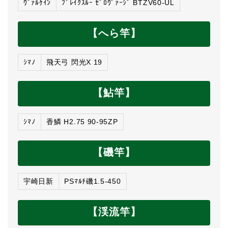
ｳﾞｧﾙｹｲﾝ
ﾌﾞﾚｲｸｽﾙｰ ｾﾞﾛｳﾞｧｰｼﾞ BTZV60-UL
【へら竿】
ｼﾏﾉ
飛天弓 閃光X 19
【鮎竿】
ｼﾏﾉ
香鱗 H2.75 90-95ZP
【磯竿】
宇崎日新
PSﾏﾙﾁ磯1.5-450
【渓流竿】