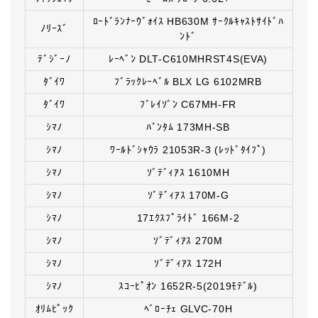
ﾛｰﾄﾞﾗﾝﾅｰｳﾞｫｲｽ HB630M ｻｰｸﾙｷｬｽﾄｻｲﾄﾞﾊ
ﾉﾘｰｽﾞ
ﾝﾄﾞ
ﾃﾞｼﾞｰﾉ
ﾚｰﾍﾞﾝ DLT-C610MHRST4S(EVA)
ﾀﾞｲﾜ
ﾌﾞﾗｯｸﾚｰﾍﾞﾙ BLX LG 6102MRB
ﾀﾞｲﾜ
ﾌﾞﾚｲｿﾞﾝ C67MH-FR
ｼﾏﾉ
ﾊﾞﾝﾀﾑ 173MH-SB
ｼﾏﾉ
ﾜｰﾙﾄﾞｼｬｳﾗ 21053R-3 (ﾚｯﾄﾞﾀｲﾌﾟ)
ｼﾏﾉ
ｿﾞﾃﾞｨｱｽ 1610MH
ｼﾏﾉ
ｿﾞﾃﾞｨｱｽ 170M-G
ｼﾏﾉ
17ｴｸｽﾌﾟﾗｲﾄﾞ 166M-2
ｼﾏﾉ
ｿﾞﾃﾞｨｱｽ 270M
ｼﾏﾉ
ｿﾞﾃﾞｨｱｽ 172H
ｼﾏﾉ
ｽｺｰﾋﾟｵﾝ 1652R-5(2019ﾓﾃﾞﾙ)
ｵﾘﾑﾋﾟｯｸ
ﾍﾞﾛｰﾁｪ GLVC-70H