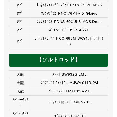
ｱﾌﾞ
ﾎｰﾈｯﾄｽﾃｨﾝｶﾞｰﾌﾟﾗｽ HSPC-722H MGS
ｱﾌﾞ
ﾌｧﾝﾀｼﾞｽﾀ FNC-76MH+ X-Glaive
ｱﾌﾞ
ﾌｧﾝﾀｼﾞｽﾀ FDNS-60XULS MGS Deez
ｱﾌﾞ
ﾊﾞｽﾌｨｰﾙﾄﾞ BSFS-672L
ﾎｰﾈｯﾄｶﾗｰｽﾞ HCC-685M-WC(ｳｯﾄﾞﾗﾝﾄﾞｶ
ｱﾌﾞ
ﾓ)
【ソルトロッド】
天龍
ｽﾜｯﾄ SW932S-LML
天龍
ｼﾞｸﾞｻﾞﾑ ﾜｲﾙﾄﾞﾏｰｸ JWM611B-2/4
天龍
ﾊﾟﾜｰﾏｽﾀｰ PM1102S-MH
ﾒｼﾞｬｰｸﾗﾌ
ｼﾞｬｲｱﾝﾄｷﾘﾝｸﾞ GKC-70L
ﾄ
ﾒｼﾞｬｰｸﾗﾌ
ﾗｲｶﾙ RE-1002EH