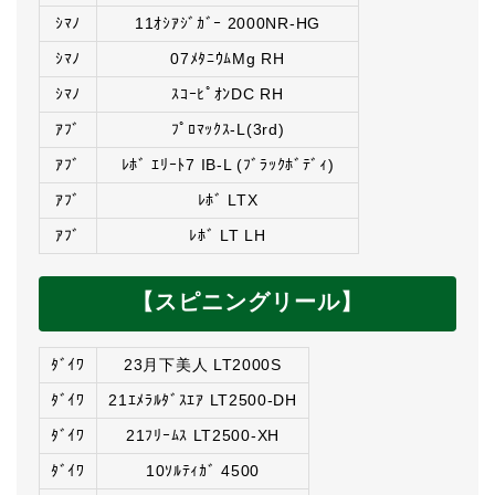
ｼﾏﾉ
11ｵｼｱｼﾞｶﾞｰ 2000NR-HG
ｼﾏﾉ
07ﾒﾀﾆｳﾑMg RH
ｼﾏﾉ
ｽｺｰﾋﾟｵﾝDC RH
ｱﾌﾞ
ﾌﾟﾛﾏｯｸｽ-L(3rd)
ｱﾌﾞ
ﾚﾎﾞ ｴﾘｰﾄ7 IB-L (ﾌﾞﾗｯｸﾎﾞﾃﾞｨ)
ｱﾌﾞ
ﾚﾎﾞ LTX
ｱﾌﾞ
ﾚﾎﾞ LT LH
【スピニングリール】
ﾀﾞｲﾜ
23月下美人 LT2000S
ﾀﾞｲﾜ
21ｴﾒﾗﾙﾀﾞｽｴｱ LT2500-DH
ﾀﾞｲﾜ
21ﾌﾘｰﾑｽ LT2500-XH
ﾀﾞｲﾜ
10ｿﾙﾃｨｶﾞ 4500